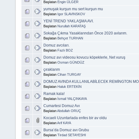
Başlatan
Engin ÜLGER
yumuşak kurşun mu sert kurşun mu
Başlatan
Igor SLAVINSKOV
YENİ TREND YAKLAŞMA AVI.
Başlatan
Nurullah KARATAŞ
Sokağa Çıkma Yasaklarından Önce 2020 avlarım.
Başlatan
Behçet TURHAN
Domuz avcıları.
Başlatan
Fazlı BOZ
Domuz avı videosu kovucu köpeklerle, Net vuruş
Başlatan
Osman GÜNDÜZ
çıraklarım
Başlatan
Cihan TURGAY
DOMUZ AVINDA KULLANILABİLECEK REMİNGTON MO
Başlatan
Haluk ERTEKİN
Ramak kala!
Başlatan
İsmail YALÇINKAYA
Cumartesi Domuz Avı
Başlatan
Abdullah ORUÇ
Kocaeli Uzuntarlada enfes bir av oldu
Başlatan
Arif KAYA
Bursa’da Domuz avı Grubu
Başlatan
Tirdad SETAYESHI