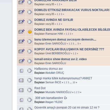
DOMUZLAR HAKKINDA BiLGi
Başlatan vezy35
«
1
2
»
DOMUZU ETTKiSiZ BIRAKACAK VURUS NOKTALARI
Başlatan vezy35
«
1
2
3
»
DOMUZ AVINDA NE GiYiLiR
Başlatan vezy35
«
1
2
»
DOMUZ BEK AVINDA FAYDALI OLABİLECEK BİLGİLER
Başlatan
Ramazan HAK
«
1
2
3
»
bunu izlemeyen domuz avcısıyım demesin....
Başlatan
Emin SARIOĞLU
«
1
2
3
...
5
»
KOPOY AVCILARI BULUŞMAYA NE DERSİNİZ ???
Başlatan
Ümit BERBEROĞLU
«
1
2
»
ismail emice show domuz avı 2. video
Başlatan
Emin SARIOĞLU
Haftasonu domuz avı
Başlatan
Abdullah ORUÇ
hangi marka tüfek kullanıyorsunuz? ANKET
Başlatan
Serkan İNCE
«
1
2
3
...
10
»
Red Dot
Başlatan
Mustafa HAKKIOĞLU
«
1
2
3
»
.308 win kanatlandırır 👍
Başlatan
Atagan YILDIZ
Güvenlik amaçlı pompalı 20 cal mi olmalı 12 mi ?