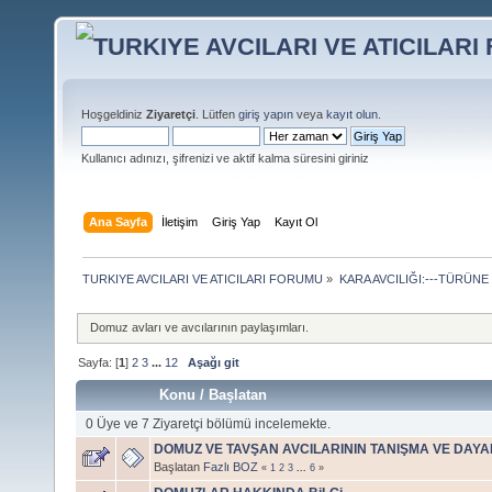
Hoşgeldiniz
Ziyaretçi
. Lütfen
giriş yapın
veya
kayıt olun
.
Kullanıcı adınızı, şifrenizi ve aktif kalma süresini giriniz
Ana Sayfa
İletişim
Giriş Yap
Kayıt Ol
TURKIYE AVCILARI VE ATICILARI FORUMU
»
KARA AVCILIĞI:---TÜRÜNE
Domuz avları ve avcılarının paylaşımları.
Sayfa: [
1
]
2
3
...
12
Aşağı git
Konu
/
Başlatan
0 Üye ve 7 Ziyaretçi bölümü incelemekte.
DOMUZ VE TAVŞAN AVCILARININ TANIŞMA VE DAY
Başlatan
Fazlı BOZ
«
1
2
3
...
6
»