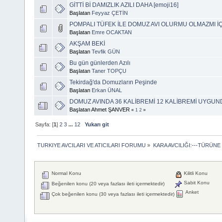
GİTTİ Bİ DAMIZLIK AZILI DAHA [emoji16]
Başlatan
Feyyaz ÇETİN
POMPALI TÜFEK İLE DOMUZ AVI OLURMU OLMAZMI İÇ
Başlatan
Emre OCAKTAN
AKŞAM BEKİ
Başlatan
Tevfik GÜN
Bu gün günlerden Azılı
Başlatan
Taner TOPÇU
Tekirdağ'da Domuzların Peşinde
Başlatan
Erkan ÜNAL
DOMUZ AVINDA 36 KALİBREMİ 12 KALİBREMİ UYGU
Başlatan Ahmet ŞANVER
«
1
2
»
Sayfa: [
1
]
2
3
...
12
Yukarı git
TURKIYE AVCILARI VE ATICILARI FORUMU
»
KARA AVCILIĞI:---TÜRÜNE
Normal Konu
Kilitli Konu
Sabit Konu
Beğenilen konu (20 veya fazlası ileti içermektedir)
Anket
Çok beğenilen konu (30 veya fazlası ileti içermektedir)