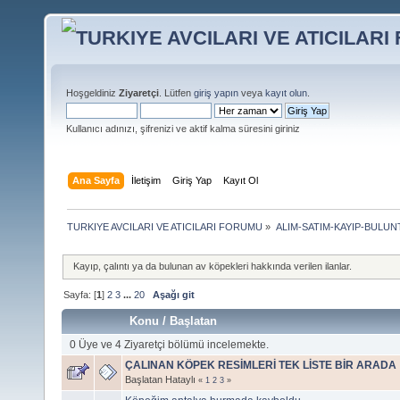
Hoşgeldiniz
Ziyaretçi
. Lütfen
giriş yapın
veya
kayıt olun
.
Kullanıcı adınızı, şifrenizi ve aktif kalma süresini giriniz
Ana Sayfa
İletişim
Giriş Yap
Kayıt Ol
TURKIYE AVCILARI VE ATICILARI FORUMU
»
ALIM-SATIM-KAYIP-BULUNT
Kayıp, çalıntı ya da bulunan av köpekleri hakkında verilen ilanlar.
Sayfa: [
1
]
2
3
...
20
Aşağı git
Konu
/
Başlatan
0 Üye ve 4 Ziyaretçi bölümü incelemekte.
ÇALINAN KÖPEK RESİMLERİ TEK LİSTE BİR ARADA
Başlatan Hataylı
«
1
2
3
»