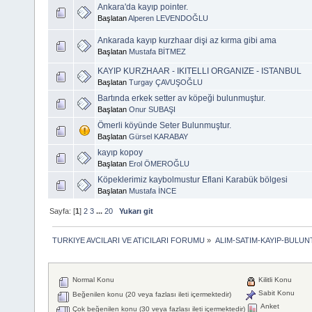
Ankara'da kayıp pointer.
Başlatan
Alperen LEVENDOĞLU
Ankarada kayıp kurzhaar dişi az kırma gibi ama
Başlatan
Mustafa BİTMEZ
KAYIP KURZHAAR - IKITELLI ORGANIZE - ISTANBUL
Başlatan
Turgay ÇAVUŞOĞLU
Bartında erkek setter av köpeği bulunmuştur.
Başlatan
Onur SUBAŞI
Ömerli köyünde Seter Bulunmuştur.
Başlatan
Gürsel KARABAY
kayıp kopoy
Başlatan
Erol ÖMEROĞLU
Köpeklerimiz kaybolmustur Eflani Karabük bölgesi
Başlatan
Mustafa İNCE
Sayfa: [
1
]
2
3
...
20
Yukarı git
TURKIYE AVCILARI VE ATICILARI FORUMU
»
ALIM-SATIM-KAYIP-BULUNT
Normal Konu
Kilitli Konu
Sabit Konu
Beğenilen konu (20 veya fazlası ileti içermektedir)
Anket
Çok beğenilen konu (30 veya fazlası ileti içermektedir)