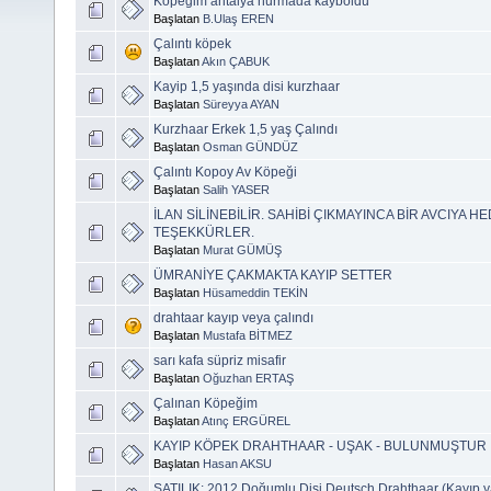
Köpeğim antalya hurmada kayboldu
Başlatan
B.Ulaş EREN
Çalıntı köpek
Başlatan
Akın ÇABUK
Kayip 1,5 yaşında disi kurzhaar
Başlatan
Süreyya AYAN
Kurzhaar Erkek 1,5 yaş Çalındı
Başlatan
Osman GÜNDÜZ
Çalıntı Kopoy Av Köpeği
Başlatan
Salih YASER
İLAN SİLİNEBİLİR. SAHİBİ ÇIKMAYINCA BİR AVCIYA HE
TEŞEKKÜRLER.
Başlatan
Murat GÜMÜŞ
ÜMRANİYE ÇAKMAKTA KAYIP SETTER
Başlatan
Hüsameddin TEKİN
drahtaar kayıp veya çalındı
Başlatan
Mustafa BİTMEZ
sarı kafa süpriz misafir
Başlatan
Oğuzhan ERTAŞ
Çalınan Köpeğim
Başlatan
Atınç ERGÜREL
KAYIP KÖPEK DRAHTHAAR - UŞAK - BULUNMUŞTUR 
Başlatan
Hasan AKSU
SATILIK: 2012 Doğumlu Dişi Deutsch Drahthaar (Kayıp y