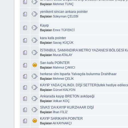
Başlatan
Mehmet TUNÇ
yenikent sincan ankara pointer
Başlatan
Süleyman ÇELEBİ
Kayıp
Başlatan
Emre TÜFEKCİ
kara kafa pointer
Başlatan
Savaş KÜÇÜK
İSTANBUL SAMANDIRA METRO YAZANESİ BÖLGESİ K
Başlatan
Murat ATALAY
Sarı kafa POİNTER
Başlatan
Mahmut ÇAKICI
herkese slm Isparta Yalvaçda bulunma Drahthaar
Başlatan
Mehmet ÇELİK
KAYIP YADA ÇALINDI. DİŞİ SETTER(tufek hediye edilecek
Başlatan
Gürsel KALYON
Ankarada kayıp BRETON avköpeği
Başlatan
Volkan KOÇ
SİVAS' DA KAYIP KURZHAAR DİŞİ
Başlatan
İlhan FİLİZ
KAYIP SARIKAFA POINTER
Başlatan
Ali KAYNAKÇI