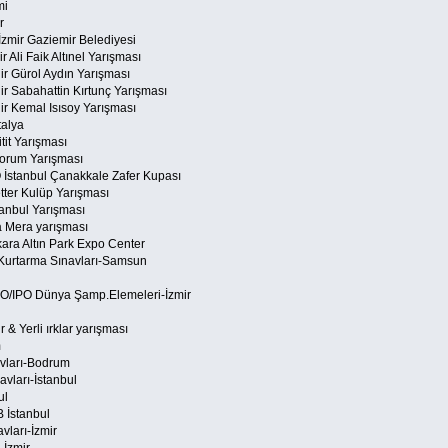
mi
r
zmir Gaziemir Belediyesi
Ali Faik Altınel Yarışması
r Gürol Aydın Yarışması
 Sabahattin Kırtunç Yarışması
r Kemal Isısoy Yarışması
talya
it Yarışması
orum Yarışması
İstanbul Çanakkale Zafer Kupası
ter Kulüp Yarışması
anbul Yarışması
 Mera yarışması
ra Altın Park Expo Center
Kurtarma Sınavları-Samsun
O/IPO Dünya Şamp.Elemeleri-İzmir
& Yerli ırklar yarışması
m
vları-Bodrum
ları-İstanbul
ul
 İstanbul
ları-İzmir
 İzmir