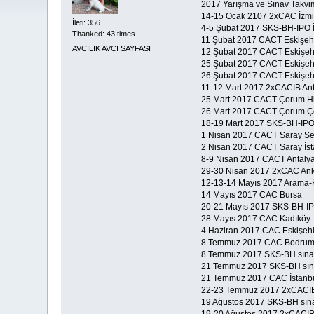
2017 Yarışma ve Sınav Takvi
14-15 Ocak 2107 2xCAC İzmi
İleti: 356
4-5 Şubat 2017 SKS-BH-IPO İ
Thanked: 43 times
11 Şubat 2017 CACT Eskişehir 
AVCILIK AVCI SAYFASI
12 Şubat 2017 CACT Eskişehi
25 Şubat 2017 CACT Eskişehir
26 Şubat 2017 CACT Eskişehi
11-12 Mart 2017 2xCACIB An
25 Mart 2017 CACT Çorum Hit
26 Mart 2017 CACT Çorum Ç
18-19 Mart 2017 SKS-BH-IPO 
1 Nisan 2017 CACT Saray Set
2 Nisan 2017 CACT Saray İst
8-9 Nisan 2017 CACT Antalya
29-30 Nisan 2017 2xCAC Anka
12-13-14 Mayıs 2017 Arama-
14 Mayıs 2017 CAC Bursa
20-21 Mayıs 2017 SKS-BH-IP
28 Mayıs 2017 CAC Kadıköy
4 Haziran 2017 CAC Eskişehir 
8 Temmuz 2017 CAC Bodru
8 Temmuz 2017 SKS-BH sına
21 Temmuz 2017 SKS-BH sınav
21 Temmuz 2017 CAC İstanb
22-23 Temmuz 2017 2xCACIB
19 Ağustos 2017 SKS-BH sınav
19-20 Ağustos 2017 2xCACIB