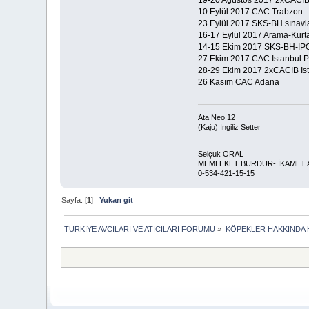
10 Eylül 2017 CAC Trabzon
23 Eylül 2017 SKS-BH sınavla
16-17 Eylül 2017 Arama-Kurta
14-15 Ekim 2017 SKS-BH-IPO
27 Ekim 2017 CAC İstanbul 
28-29 Ekim 2017 2xCACIB İs
26 Kasım CAC Adana
Ata Neo 12
(Kaju) İngiliz Setter
Selçuk ORAL
MEMLEKET BURDUR- İKAMET 
0-534-421-15-15
Sayfa: [
1
]
Yukarı git
TURKIYE AVCILARI VE ATICILARI FORUMU
»
KÖPEKLER HAKKINDA 