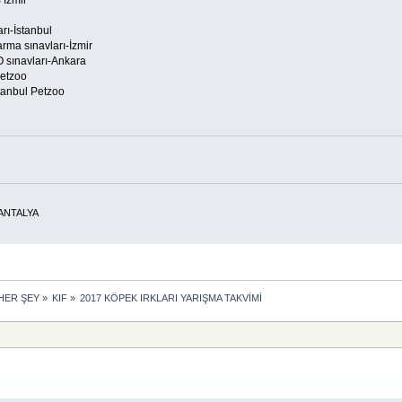
rı-İstanbul
rma sınavları-İzmir
 sınavları-Ankara
Petzoo
tanbul Petzoo
ANTALYA
HER ŞEY
»
KIF
»
2017 KÖPEK IRKLARI YARIŞMA TAKVİMİ 