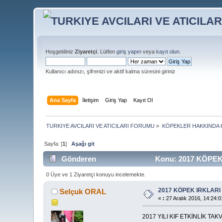
Hoşgeldiniz
Ziyaretçi
. Lütfen
giriş yapın
veya
kayıt olun
.
Kullanıcı adınızı, şifrenizi ve aktif kalma süresini giriniz
Ana Sayfa
İletişim
Giriş Yap
Kayıt Ol
TURKIYE AVCILARI VE ATICILARI FORUMU
»
KÖPEKLER HAKKINDA 
Sayfa: [
1
]
Aşağı git
Gönderen
Konu: 2017 KÖPEK 
0 Üye ve 1 Ziyaretçi konuyu incelemekte.
2017 KÖPEK IRKLARI
Selçuk ORAL
«
:
27 Aralık 2016, 14:24:0
2017 YILI KIF ETKİNLİK TAK