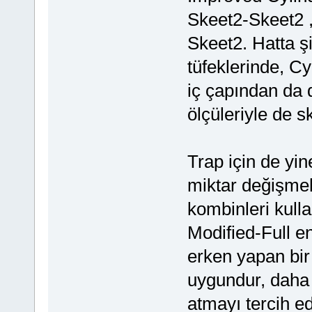
Skeet2-Skeet2 ,
Skeet2. Hatta şi
tüfeklerinde, C
iç çapından da 
ölçüleriyle de s
Trap için de yine
miktar değişmekl
kombinleri kulla
Modified-Full en
erken yapan bir
uygundur, daha 
atmayı tercih e