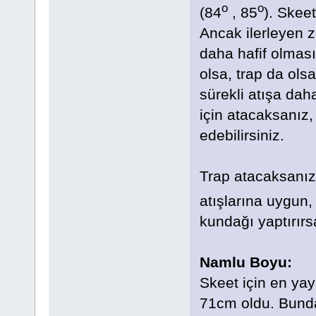
o
o
(84
, 85
). Skeet
Ancak ilerleyen z
daha hafif olması
olsa, trap da olsa
sürekli atışa daha
için atacaksanız
edebilirsiniz.
Trap atacaksanız,
atışlarına uygun,
kundağı yaptırırsa
Namlu Boyu:
Skeet için en ya
71cm oldu. Bund