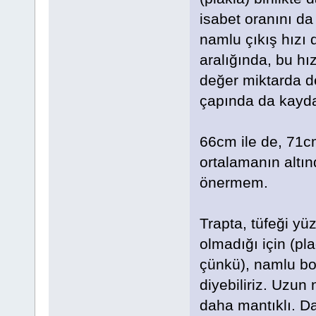
isabet oranını da
namlu çıkış hızı 
aralığında, bu hı
değer miktarda d
çapında da kayda
66cm ile de, 71cm
ortalamanın altın
önermem.
Trapta, tüfeği yü
olmadığı için (pl
çünkü), namlu bo
diyebiliriz. Uzu
daha mantıklı. Da