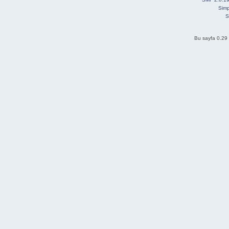
Simp
S
Bu sayfa 0.29 