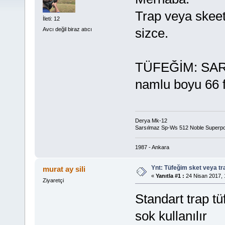
Trap veya skeet 
İleti: 12
sizce.
Avcı değil biraz atıcı
TÜFEĞİM: SA
namlu boyu 66 f
Derya Mk-12
Sarsılmaz Sp-Ws 512 Noble Superp
1987 - Ankara
Ynt: Tüfeğim sket veya t
murat ay sili
«
Yanıtla #1 :
24 Nisan 2017, 
Ziyaretçi
Standart trap t
sok kullanılır