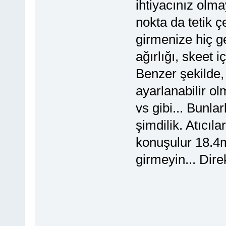
ihtiyacınız olma
nokta da tetik ç
girmenize hiç ge
ağırlığı, skeet i
Benzer şekilde, 
ayarlanabilir o
vs gibi... Bunla
şimdilik. Atıcıl
konuşulur 18.4
girmeyin... Dire