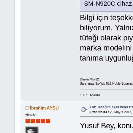
SM-N920C cihazım
Bilgi için teşek
biliyorum. Yalnı
tüfeği olarak pi
marka modelini
tanıma uygunluğu 
Derya Mk-12
Sarsılmaz Sp-Ws 512 Noble Superp
1987 - Ankara
Ynt: Tüfeğim sket veya t
İbrahim AYSU
«
Yanıtla #3 :
20 Mayıs 2017, 
yönetici
Yusuf Bey, konu