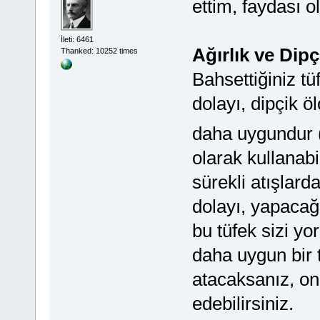
ettim, faydası o
İleti: 6461
Ağırlık ve Dipç
Thanked: 10252 times
Bahsettiğiniz tü
dolayı, dipçik öl
daha uygundur 
olarak kullanabi
sürekli atışlard
dolayı, yapacağı
bu tüfek sizi yo
daha uygun bir tü
atacaksanız, o
edebilirsiniz.