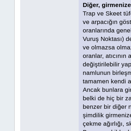
Diğer, girmeniz
Trap ve Skeet tüf
ve arpacığın gös
oranlarında genel
Vuruş Noktası) de
ve olmazsa olmaz 
oranlar, atıcının 
değiştirilebilir ya
namlunun birleşme
tamamen kendi atış
Ancak bunlara gi
belki de hiç bir 
benzer bir diğer 
şimdilik girmenize
çekme ağırlığı, sk