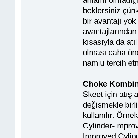
anlamı olmadığı
beklersiniz çün
bir avantajı yok
avantajlarından
kısasıyla da at
olması daha öne
namlu tercih et
Choke Kombinl
Skeet için atış a
değişmekle birli
kullanılır. Örne
Cylinder-Improv
Improved Cylind