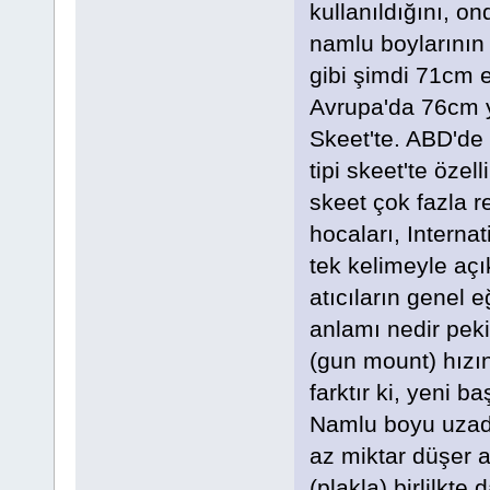
kullanıldığını, 
namlu boylarının
gibi şimdi 71cm e
Avrupa'da 76cm y
Skeet'te. ABD'de
tipi skeet'te özel
skeet çok fazla 
hocaları, Interna
tek kelimeyle açı
atıcıların genel 
anlamı nedir pek
(gun mount) hızın
farktır ki, yeni b
Namlu boyu uzadı
az miktar düşer 
(plakla) birlilkte