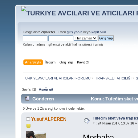
Hoşgeldiniz
Ziyaretçi
. Lütfen
giriş yapın
veya
kayıt olun
.
Kullanıcı adınızı, şifrenizi ve aktif kalma süresini giriniz
Ana Sayfa
İletişim
Giriş Yap
Kayıt Ol
TURKIYE AVCILARI VE ATICILARI FORUMU
»
TRAP-SKEET ATICILIĞI
»
S
Sayfa: [
1
]
Aşağı git
Gönderen
Konu: Tüfeğim sket ve
0 Üye ve 1 Ziyaretçi konuyu incelemekte.
Tüfeğim sket veya trap i
Yusuf ALPEREN
«
:
24 Nisan 2017, 13:37:16 »
Merhaba.