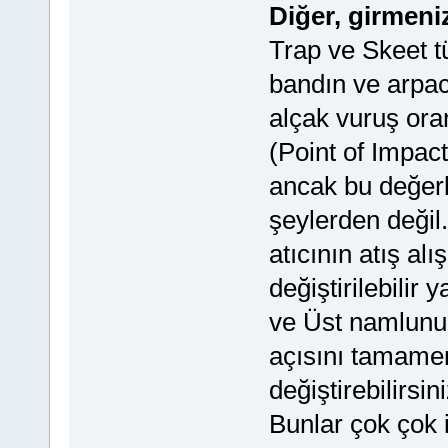
Diğer, girmeni
Trap ve Skeet tü
bandın ve arpac
alçak vuruş ora
(Point of Impact
ancak bu değer
şeylerden değil.
atıcının atış alı
değiştirilebilir 
ve Üst namlunun
açısını tamamen
değiştirebilirs
Bunlar çok çok i