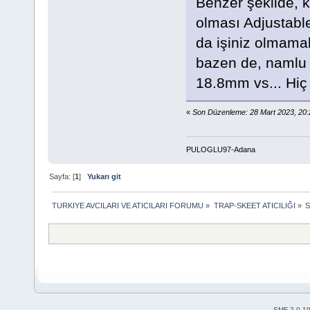
Benzer şekilde, k
olması Adjustable
da işiniz olmamal
bazen de, namlu 
18.8mm vs... Hiç 
«
Son Düzenleme: 28 Mart 2023, 2
PULOGLU97-Adana
Sayfa: [
1
]
Yukarı git
TURKIYE AVCILARI VE ATICILARI FORUMU
»
TRAP-SKEET ATICILIĞI
»
S
SMF 2.0.1