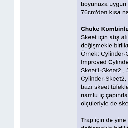
boyunuza uygun o
76cm'den kısa na
Choke Kombinle
Skeet için atış al
değişmekle birlikt
Örnek: Cylinder-C
Improved Cylinde
Skeet1-Skeet2 , 
Cylinder-Skeet2, 
bazı skeet tüfekl
namlu iç çapında
ölçüleriyle de ske
Trap için de yine 