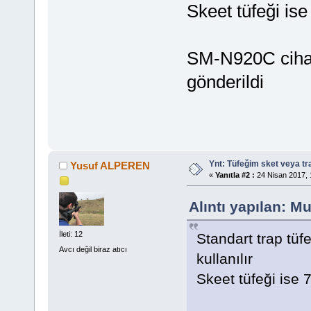
Skeet tüfeği ise
SM-N920C cihaz
gönderildi
Ynt: Tüfeğim sket veya t
Yusuf ALPEREN
«
Yanıtla #2 :
24 Nisan 2017, 
Alıntı yapılan: M
İleti: 12
Standart trap tü
Avcı değil biraz atıcı
kullanılır
Skeet tüfeği ise 