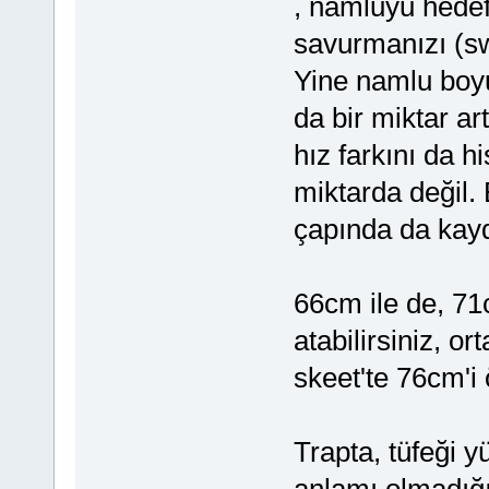
, namluyu hedefle
savurmanızı (swi
Yine namlu boyu
da bir miktar a
hız farkını da 
miktarda değil.
çapında da kayd
66cm ile de, 71
atabilirsiniz, o
skeet'te 76cm'
Trapta, tüfeği 