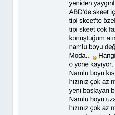
yeniden yaygınl
ABD'de skeet i
tipi skeet'te öz
tipi skeet çok 
konuştuğum atış 
namlu boyu değiş
Moda...
Hangis
o yöne kayıyor.
Namlu boyu kıs
hızınız çok az mi
yeni başlayan bi
Namlu boyu uza
hızınız çok az 