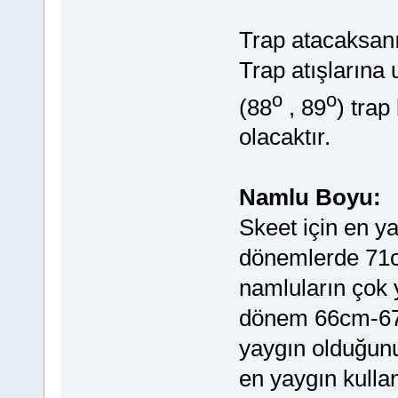
Trap atacaksanız
Trap atışlarına 
o
o
(88
, 89
) trap
olacaktır.
Namlu Boyu:
Skeet için en y
dönemlerde 71
namluların çok y
dönem 66cm-67
yaygın olduğun
en yaygın kulla