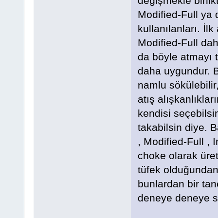
değişmekle birlikt
Modified-Full ya
kullanılanları. İl
Modified-Full dah
da böyle atmayı 
daha uygundur. Bu
namlu sökülebilir,
atış alışkanlıklar
kendisi seçebilsi
takabilsin diye. Ba
, Modified-Full ,
choke olarak üreti
tüfek olduğundan,
bunlardan bir ta
deneye deneye si