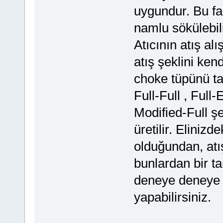
uygundur. Bu far
namlu sökülebilir
Atıcının atış alı
atış şeklini kend
choke tüpünü tak
Full-Full , Full
Modified-Full ş
üretilir. Elinizd
olduğundan, atış
bunlardan bir t
deneye deneye 
yapabilirsiniz.