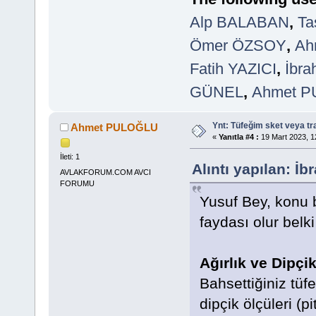
Alp BALABAN
,
Ta
Ömer ÖZSOY
,
Ah
Fatih YAZICI
,
İbr
GÜNEL
,
Ahmet 
Ynt: Tüfeğim sket veya t
Ahmet PULOĞLU
«
Yanıtla #4 :
19 Mart 2023, 1
İleti: 1
Alıntı yapılan: İ
AVLAKFORUM.COM AVCI
FORUMU
Yusuf Bey, konu b
faydası olur belk
Ağırlık ve Dipçik
Bahsettiğiniz tüfe
dipçik ölçüleri (