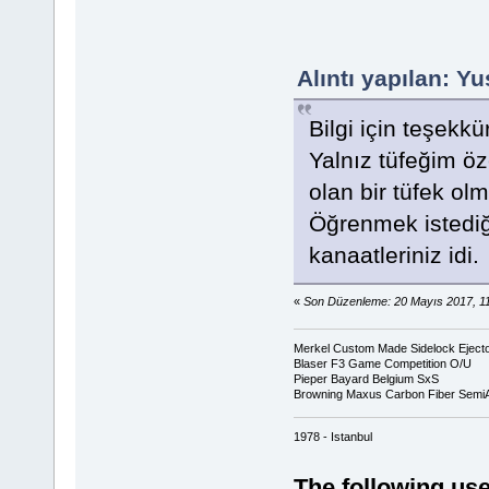
Alıntı yapılan: Y
Bilgi için teşekkü
Yalnız tüfeğim öz
olan bir tüfek ol
Öğrenmek istediği
kanaatleriniz idi.
«
Son Düzenleme: 20 Mayıs 2017, 1
Merkel Custom Made Sidelock Eject
Blaser F3 Game Competition O/U
Pieper Bayard Belgium SxS
Browning Maxus Carbon Fiber Semi
1978 - Istanbul
The following use