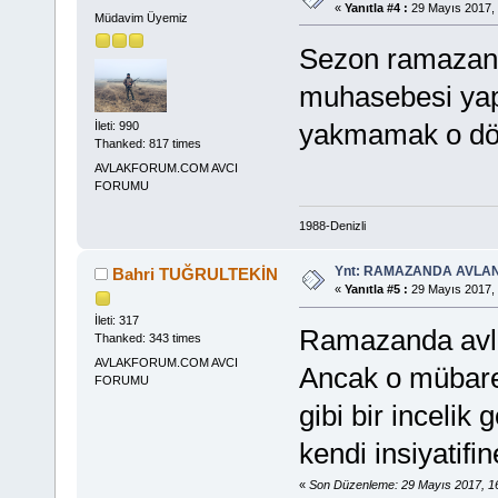
«
Yanıtla #4 :
29 Mayıs 2017, 
Müdavim Üyemiz
Sezon ramazan 
muhasebesi ya
yakmamak o dön
İleti: 990
Thanked: 817 times
AVLAKFORUM.COM AVCI
FORUMU
1988-Denizli
Ynt: RAMAZANDA AVLA
Bahri TUĞRULTEKİN
«
Yanıtla #5 :
29 Mayıs 2017, 
İleti: 317
Ramazanda avla
Thanked: 343 times
AVLAKFORUM.COM AVCI
Ancak o mübare
FORUMU
gibi bir incelik
kendi insiyatifi
«
Son Düzenleme: 29 Mayıs 2017, 