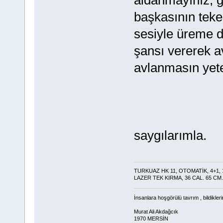
başkasının tekel
sesiyle üreme 
şansı vererek a
avlanmasın yete
saygılarımla.
TURKUAZ HK 11, OTOMATİK, 4+1, 1
LAZER TEK KIRMA, 36 CAL. 65 CM.
İnsanlara hoşgörülü tavrım , bildikler
Murat Ali Akdağcık
1970 MERSİN