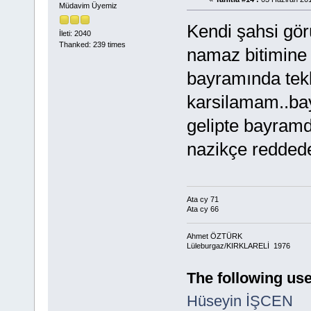
Müdavim Üyemiz
Kendi şahsi gö
İleti: 2040
Thanked: 239 times
namaz bitimine 
bayramında tekb
karsilamam..bay
gelipte bayramd
nazikçe reddede
Ata cy 71
Ata cy 66
Ahmet ÖZTÜRK
Lüleburgaz/KIRKLARELİ 1976
The following use
Hüseyin İŞCEN