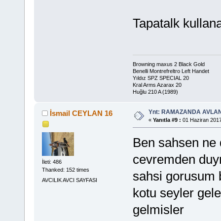
Tapatalk kullana
Browning maxus 2 Black Gold
Benelli Montrefreltro Left Handet
Yıldız SPZ SPECIAL 20
Kral Arms Azarax 20
Huğlu 210 A (1989)
Ynt: RAMAZANDA AVLA
İsmail CEYLAN 16
«
Yanıtla #9 :
01 Haziran 2017
Ben sahsen ne
cevremden duy
İleti: 486
Thanked: 152 times
sahsi gorusum b
AVCILIK AVCI SAYFASI
kotu seyler gele
gelmisler