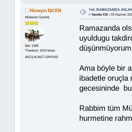
Ynt: RAMAZANDA AVLA
Hüseyin İŞCEN
«
Yanıtla #15 :
03 Haziran 201
Müdavim Üyemiz
Ramazanda olsa
uyuldugu takdi
düşünmüyorum
İleti: 1995
Thanked: 1914 times
AVCILIK AVCI SAYFASI
Ama böyle bir a
ibadetle oruçla
gecesininde bu
Rabbim tüm Müs
hurmetine rahm