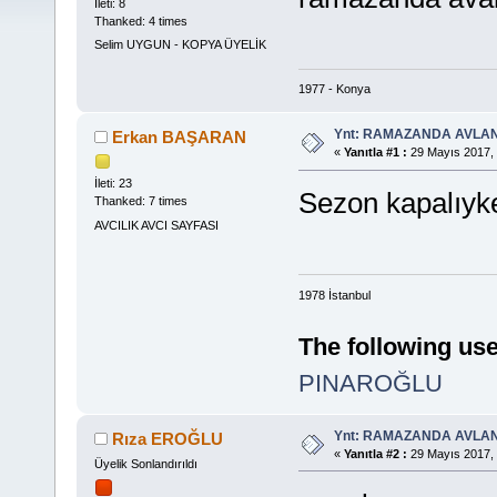
İleti: 8
Thanked: 4 times
Selim UYGUN - KOPYA ÜYELİK
1977 - Konya
Ynt: RAMAZANDA AVLA
Erkan BAŞARAN
«
Yanıtla #1 :
29 Mayıs 2017, 
İleti: 23
Sezon kapalıyke
Thanked: 7 times
AVCILIK AVCI SAYFASI
1978 İstanbul
The following use
PINAROĞLU
Ynt: RAMAZANDA AVLA
Rıza EROĞLU
«
Yanıtla #2 :
29 Mayıs 2017, 
Üyelik Sonlandırıldı