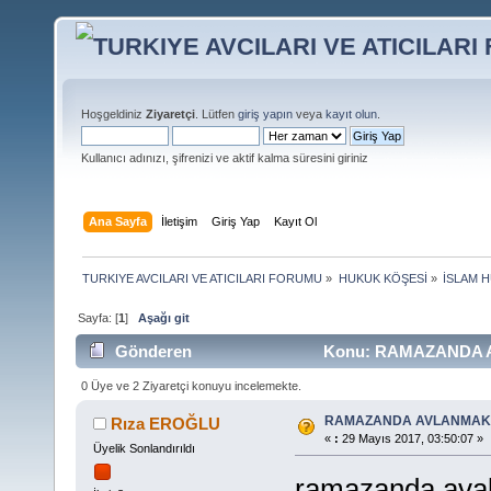
Hoşgeldiniz
Ziyaretçi
. Lütfen
giriş yapın
veya
kayıt olun
.
Kullanıcı adınızı, şifrenizi ve aktif kalma süresini giriniz
Ana Sayfa
İletişim
Giriş Yap
Kayıt Ol
TURKIYE AVCILARI VE ATICILARI FORUMU
»
HUKUK KÖŞESİ
»
İSLAM H
Sayfa: [
1
]
Aşağı git
Gönderen
Konu: RAMAZANDA AV
0 Üye ve 2 Ziyaretçi konuyu incelemekte.
RAMAZANDA AVLANMAK 
Rıza EROĞLU
«
:
29 Mayıs 2017, 03:50:07 »
Üyelik Sonlandırıldı
ramazanda ava