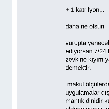
+ 1 katrilyon,..
daha ne olsun.
vurupta yenecek
ediyorsan 7/24 
zevkine kıyım y
demektir.
makul ölçülerd
uygulamalar dış
mantık dinidir k
aldanmayınız, gü