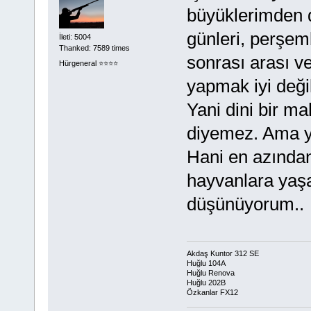
büyüklerimden 
günleri, perşem
İleti: 5004
Thanked: 7589 times
sonrası arası v
Hürgeneral ⭐️⭐️⭐️⭐️
yapmak iyi değil
Yani dini bir m
diyemez. Ama y
Hani en azından
hayvanlara yaş
düşünüyorum..
Akdaş Kuntor 312 SE
Huğlu 104A
Huğlu Renova
Huğlu 202B
Özkanlar FX12