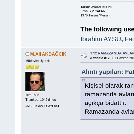
Tarsus Avcılar Kulübü
Fatih S.M.YAPAR
1976 Tarsus/Mersin
The following use
İbrahim AYSU
,
Fat
Ynt: RAMAZANDA AVLA
M.Ali AKDAĞCIK
«
Yanıtla #12 :
01 Haziran 201
Müdavim Üyemiz
Alıntı yapılan: F
Kişisel olarak r
ramazanda avlan
İleti: 1805
Thanked: 1042 times
açıkça bidattır.
AVCILIK AVCI SAYFASI
Ramazanda avlanm