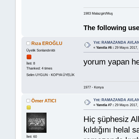
1983 Malazgirt/Muş
The following use
Ynt: RAMAZANDA AVLA
Rıza EROĞLU
«
Yanıtla #6 :
29 Mayıs 2017, 
Üyelik Sonlandırıldı
yorum yapan he
İleti: 8
Thanked: 4 times
Selim UYGUN - KOPYA ÜYELİK
1977 - Konya
Ynt: RAMAZANDA AVLA
Ömer ATICI
«
Yanıtla #7 :
29 Mayıs 2017, 
Hiç şüphesiz Al
kıldığını helal
İleti: 60