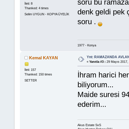
soru bu ramazan
İleti: 8
Thanked: 4 times
denk geldi pek 
Selim UYGUN - KOPYA ÜYELİK
soru .
1977 - Konya
Ynt: RAMAZANDA AVLA
Kemal KAYAN
«
Yanıtla #3 :
29 Mayıs 2017, 
İleti: 157
İhram harici h
Thanked: 150 times
SETTER
biliyorum...
Maide suresi 94
ederim...
Akus Estate SxS
Akus Hunter Deluxe O/U