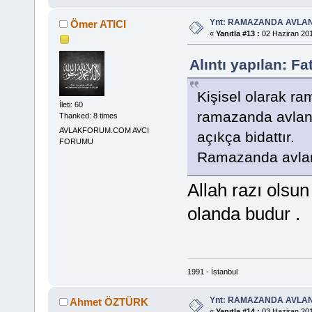
Ynt: RAMAZANDA AVLA
Ömer ATICI
«
Yanıtla #13 :
02 Haziran 201
Alıntı yapılan: F
Kişisel olarak r
İleti: 60
ramazanda avlan
Thanked: 8 times
AVLAKFORUM.COM AVCI
açıkça bidattır.
FORUMU
Ramazanda avlanm
Allah razı olsu
olanda budur .
1991 - İstanbul
Ynt: RAMAZANDA AVLA
Ahmet ÖZTÜRK
«
Yanıtla #14 :
03 Haziran 201