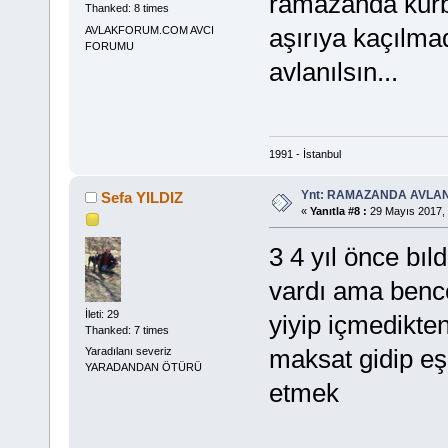
ramazanda kurba
Thanked: 8 times
aşırıya kaçılma
AVLAKFORUM.COM AVCI
FORUMU
avlanılsın...
1991 - İstanbul
Ynt: RAMAZANDA AVLA
Sefa YILDIZ
«
Yanıtla #8 :
29 Mayıs 2017, 
3 4 yıl önce bı
vardı ama bence
İleti: 29
yiyip içmedikte
Thanked: 7 times
maksat gidip e
Yaradılanı severiz
YARADANDAN ÖTÜRÜ
etmek