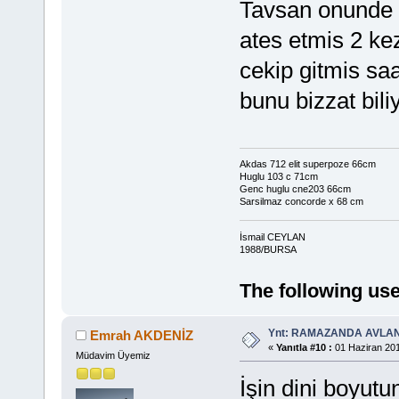
Tavsan onunde d
ates etmis 2 ke
cekip gitmis saa
bunu bizzat bil
Akdas 712 elit superpoze 66cm
Huglu 103 c 71cm
Genc huglu cne203 66cm
Sarsilmaz concorde x 68 cm
İsmail CEYLAN
1988/BURSA
The following use
Ynt: RAMAZANDA AVLA
Emrah AKDENİZ
«
Yanıtla #10 :
01 Haziran 201
Müdavim Üyemiz
İşin dini boyut