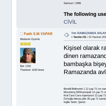
Samsun / 1986
The following use
CİVİL
Ynt: RAMAZANDA AVLA
Fatih S.M.YAPAR
«
Yanıtla #11 :
01 Haziran 201
Müdavim Üyemiz
Kişisel olarak
dinen ramazand
bambaşka bişey,
İleti: 1332
Ramazanda avla
Thanked: 1030 times
Benelli Bellmonte 1 12 çap 71 cm na
Mossberg 500A pompalı 12 çap 71 n
Kral Cara Cara süperpoze 12 çap 7
Özhuğlu Alesta çifte 36 çap 71 namlu
İngiliz Seter; Şanslı