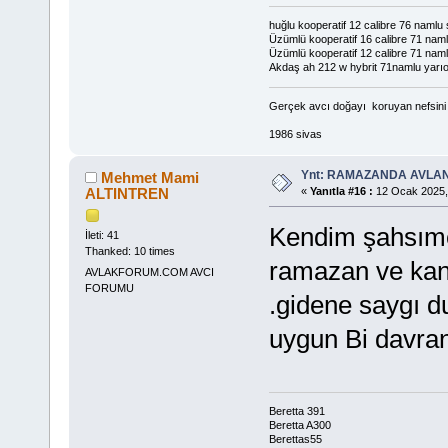
huğlu kooperatif 12 calibre 76 namlu
Üzümlü kooperatif 16 calibre 71 namlu
Üzümlü kooperatif 12 calibre 71 nam
Akdaş ah 212 w hybrit 71namlu yarı
Gerçek avcı doğayı koruyan nefsini d
1986 sivas
Ynt: RAMAZANDA AVLA
Mehmet Mami
ALTINTREN
«
Yanıtla #16 :
12 Ocak 2025,
Kendim şahsımc
İleti: 41
Thanked: 10 times
ramazan ve kan
AVLAKFORUM.COM AVCI
FORUMU
.gidene saygı d
uygun Bi davra
Beretta 391
Beretta A300
Berettas55