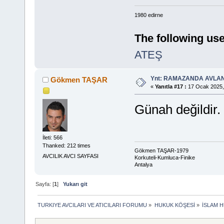
1980 edirne
The following use
ATEŞ
Ynt: RAMAZANDA AVLA
Gökmen TAŞAR
«
Yanıtla #17 :
17 Ocak 2025,
Günah değildir.
İleti: 566
Thanked: 212 times
Gökmen TAŞAR-1979
AVCILIK AVCI SAYFASI
Korkuteli-Kumluca-Finike
Antalya
Sayfa: [
1
]
Yukarı git
TURKIYE AVCILARI VE ATICILARI FORUMU
»
HUKUK KÖŞESİ
»
İSLAM H