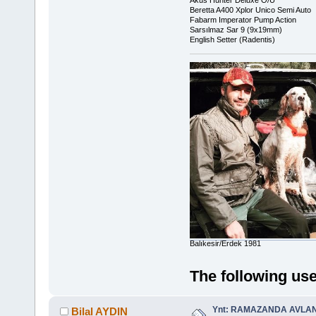
Beretta A400 Xplor Unico Semi Auto
Fabarm Imperator Pump Action
Sarsılmaz Sar 9 (9x19mm)
English Setter (Radentis)
Balıkesir/Erdek 1981
The following use
Ynt: RAMAZANDA AVLA
Bilal AYDIN