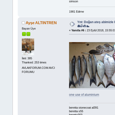
simson
1981 Edirne
Ynt: Doğan ateş abimizle
Ayşe ALTINTREN
🐙🎣⛵🏊
Bayan Üye
«
Yanıtla #6 :
23 Eylül 2018, 15:55:0
İleti: 385
Thanked: 253 times
AVLAKFORUM.COM AVCI
FORUMU
one use of aluminium
beretta stonecoat al391
beretta s55
beretta303