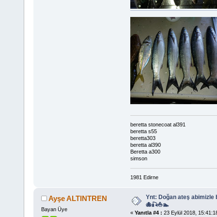
beretta stonecoat al391
beretta s55
beretta303
beretta al390
Beretta a300
simson
1981 Edirne
Ynt: Doğan ateş abimizle
Ayşe ALTINTREN
🐙🎣⛵🏊
Bayan Üye
«
Yanıtla #4 :
23 Eylül 2018, 15:41:1