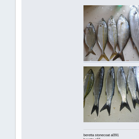
beretta stonecoat al391