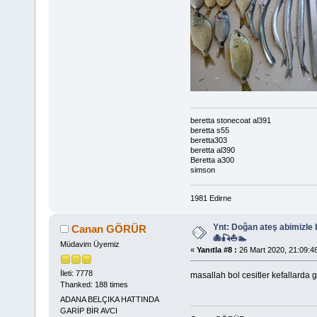
beretta stonecoat al391
beretta s55
beretta303
beretta al390
Beretta a300
simson
1981 Edirne
Ynt: Doğan ateş abimizle
Canan GÖRÜR
🐙🎣⛵🏊
Müdavim Üyemiz
«
Yanıtla #8 :
26 Mart 2020, 21:09:4
İleti: 7778
masallah bol cesitler kefallarda 
Thanked: 188 times
ADANA BELÇIKA HATTINDA
GARİP BİR AVCI