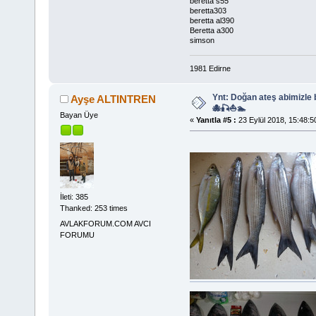
beretta s55
beretta303
beretta al390
Beretta a300
simson
1981 Edirne
Ynt: Doğan ateş abimizle
Ayşe ALTINTREN
🐙🎣⛵🏊
Bayan Üye
«
Yanıtla #5 :
23 Eylül 2018, 15:48:5
İleti: 385
Thanked: 253 times
AVLAKFORUM.COM AVCI
FORUMU