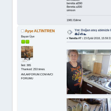
beretta al390
Beretta a300
simson
1981 Edirne
Ynt: Doğan ateş abimizle
Ayşe ALTINTREN
🐙🎣⛵🏊
Bayan Üye
«
Yanıtla #7 :
23 Eylül 2018, 15:59:3
İleti: 385
Thanked: 253 times
AVLAKFORUM.COM AVCI
FORUMU