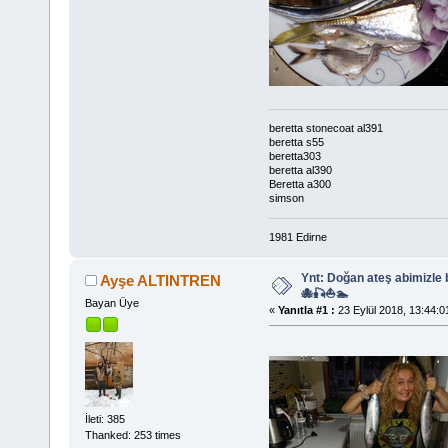
beretta stonecoat al391
beretta s55
beretta303
beretta al390
Beretta a300
simson
1981 Edirne
Ynt: Doğan ateş abimizle
Ayşe ALTINTREN
🐙🎣⛵🏊
Bayan Üye
«
Yanıtla #1 :
23 Eylül 2018, 13:44:0
İleti: 385
Thanked: 253 times