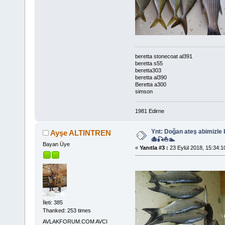
beretta stonecoat al391
beretta s55
beretta303
beretta al390
Beretta a300
simson
1981 Edirne
Ynt: Doğan ateş abimizle
Ayşe ALTINTREN
🐙🎣⛵🏊
Bayan Üye
«
Yanıtla #3 :
23 Eylül 2018, 15:34:1
İleti: 385
Thanked: 253 times
AVLAKFORUM.COM AVCI