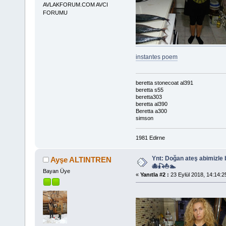
AVLAKFORUM.COM AVCI
FORUMU
instantes poem
beretta stonecoat al391
beretta s55
beretta303
beretta al390
Beretta a300
simson
1981 Edirne
Ynt: Doğan ateş abimizle
Ayşe ALTINTREN
🐙🎣⛵🏊
Bayan Üye
«
Yanıtla #2 :
23 Eylül 2018, 14:14:2