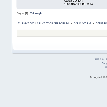
Canan GÖRÜR
1967 ADANA & BELÇİKA
Sayfa: [
1
]
Yukarı git
TURKIYE AVCILARI VE ATICILARI FORUMU
»
BALIK AVCILIĞI
»
DENİZ BA
SMF 2.0.1
Simp
S
Bu sayfa 0.106 