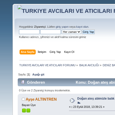
Hoşgeldiniz
Ziyaretçi
. Lütfen
giriş yapın
veya
kayıt olun
.
Kullanıcı adınızı, şifrenizi ve aktif kalma süresini giriniz
Ana Sayfa
İletişim
Giriş Yap
Kayıt Ol
TURKIYE AVCILARI VE ATICILARI FORUMU
»
BALIK AVCILIĞI
»
DENİZ BA
Sayfa: [
1
]
Aşağı git
Gönderen
Konu: Doğan ateş abi
0 Üye ve 2 Ziyaretçi konuyu incelemekte.
Doğan ateş abimizle balı
Ayşe ALTINTREN
🏊
Bayan Üye
«
:
23 Eylül 2018, 13:39:21 »