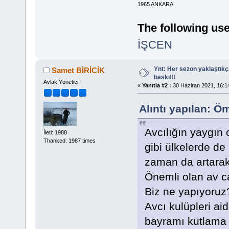
1965 ANKARA
The following use
İŞCEN
Ynt: Her sezon yaklaştık
Samet BİRİCİK
baskı!!!
Avlak Yönetici
«
Yanıtla #2 :
30 Haziran 2021, 16:1
Alıntı yapılan: Ö
Avcılığın yaygın
İleti: 1988
Thanked: 1987 times
gibi ülkelerde de 
zaman da artara
Önemli olan av c
Biz ne yapıyoruz
Avcı kulüpleri ai
bayramı kutlama f