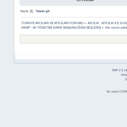
Sayfa: [
1
]
Yukarı git
TURKIYE AVCILARI VE ATICILARI FORUMU
»
AVCILIK - ATICILIK İLE 
DKMP - AV YÖNETİMİ DAİRE BAŞKANLIĞINA SESLENİŞ
»
Her sezon yakla
SMF 2.0.1
Simp
S
Bu sayfa 0.059 