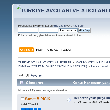
Hoşgeldiniz
Ziyaretçi
. Lütfen
giriş yapın
veya
kayıt olun
.
Kullanıcı adınızı, şifrenizi ve aktif kalma süresini giriniz
Ana Sayfa
İletişim
Giriş Yap
Kayıt Ol
TURKIYE AVCILARI VE ATICILARI FORUMU
»
AVCILIK - ATICILIK İLE 
DKMP - AV YÖNETİMİ DAİRE BAŞKANLIĞINA SESLENİŞ
»
Her sezon yakla
Sayfa: [
1
]
Aşağı git
Gönderen
Konu: Her sezon yakla
0 Üye ve 1 Ziyaretçi konuyu incelemekte.
Her sezon yaklaştıkça DK
Samet BİRİCİK
«
:
29 Haziran 2021, 23:24:47
Avlak Yönetici