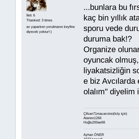
...bunlara bu fı
kaç bin yıllık a
İleti: 6
Thanked: 3 times
sporu vede duru
av yaparken yorulmanın keyfine
diyecek yoktur!:)
duruma bak!?
Organize olunam
oyuncak olmuş,n
liyakatsizliğin s
e biz Avcılarda
olalım" diyelim 
Çifsan71macarcinsi(köy için)
Ataneo1266
Huğlu200ae66
Ayhan ÖNER
1973 kocaeli