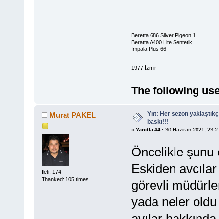
Beretta 686 Silver Pigeon 1
Beratta A400 Lite Sentetik
İmpala Plus 66
1977 İzmir
The following use
Ynt: Her sezon yaklaştık
Murat PAKEL
baskı!!!
«
Yanıtla #4 :
30 Haziran 2021, 23:2
Öncelikle şunu 
Eskiden avcıla
İleti: 174
Thanked: 105 times
görevli müdürle
yada neler oldu
avılar hakkında