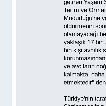
getiren Yaşam 
Tarım ve Orman
Müdürlüğü'ne ya
öldürmenin sporu
olamayacağı beli
yaklaşık 17 bin 
bin kişi avcılık 
korunmasından s
ve avcıların do
kalmakta, daha
etmektedir" deni
Türkiye'nin taraf