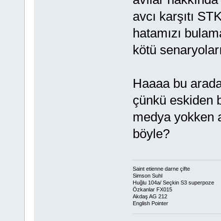
avcı karşıtı ST
hatamızı bulama
kötü senaryolar
Haaaa bu arada 
çünkü eskiden b
medya yokken av
böyle?
Saint etienne darne çifte
Simson Suhl
Huğlu 104a/ Seçkin S3 superpoze
Özkanlar FX015
Akdaş AG 212
English Pointer