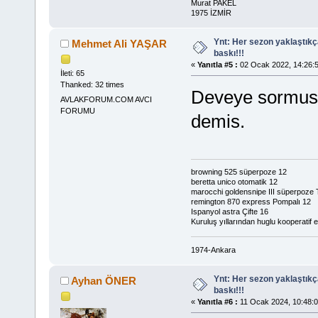
Murat PAKEL
1975 İZMİR
Ynt: Her sezon yaklaştık
Mehmet Ali YAŞAR
baskı!!!
«
Yanıtla #5 :
02 Ocak 2022, 14:26:5
İleti: 65
Thanked: 32 times
Deveye sormusl
AVLAKFORUM.COM AVCI
FORUMU
demis.
browning 525 süperpoze 12
beretta unico otomatik 12
marocchi goldensnipe III süperpoze 
remington 870 express Pompalı 12
Ispanyol astra Çifte 16
Kuruluş yıllarından huglu kooperatif el
1974-Ankara
Ynt: Her sezon yaklaştık
Ayhan ÖNER
baskı!!!
«
Yanıtla #6 :
11 Ocak 2024, 10:48:0