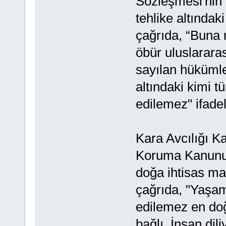
Sözleşmesi'nin 
tehlike altındaki
çağrıda, “Buna 
öbür uluslarara
sayılan hükümle
altındaki kimi t
edilemez" ifadel
Kara Avcılığı K
Koruma Kanunu 
doğa ihtisas ma
çağrıda, "Yaşam 
edilemez en doğ
bağlı. İnsan di