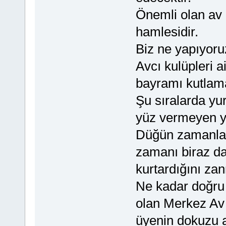
Önemli olan av 
hamlesidir.
Biz ne yapıyoru
Avcı kulüpleri 
bayramı kutlama
Şu sıralarda yur
yüz vermeyen ye
Düğün zamanları
zamanı biraz d
kurtardığını za
Ne kadar doğru
olan Merkez Av 
üyenin dokuzu a