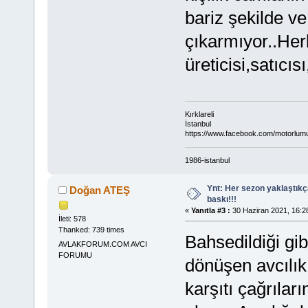
bariz şekilde ve
çıkarmıyor..Her
üreticisi,satıcı
Kırklareli
İstanbul
https://www.facebook.com/motorlum
1986-istanbul
Ynt: Her sezon yaklaştık
Doğan ATEŞ
baskı!!!
«
Yanıtla #3 :
30 Haziran 2021, 16:2
İleti: 578
Thanked: 739 times
Bahsedildiği gi
AVLAKFORUM.COM AVCI
FORUMU
dönüşen avcılık 
karşıtı çağrılar