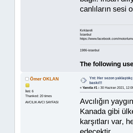
canlıların sesi o
Kırklareli
İstanbul
https://www.facebook.com/motorlum
1986-istanbul
The following use
Ynt: Her sezon yaklaştık
Ömer OKLAN
baskı!!!
«
Yanıtla #1 :
30 Haziran 2021, 12:0
İleti: 6
Thanked: 20 times
Avcılığın yaygı
AVCILIK AVCI SAYFASI
Kanada gibi ülke
karşıtları var,
edecektir.