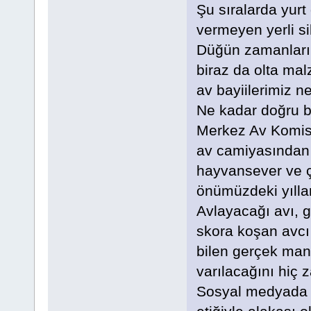
Şu sıralarda yurt
vermeyen yerli si
Düğün zamanların
biraz da olta ma
av bayiilerimiz n
Ne kadar doğru b
Merkez Av Komisy
av camiyasından 
hayvansever ve çe
önümüzdeki yılla
Avlayacağı avı, 
skora koşan avcı 
bilen gerçek mana
varılacağını hiç
Sosyal medyada g