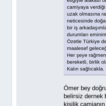
etiğiyle alakası o
camiyaya verdiği
uzak olmasına ra
neticesinde doğa
bir iş arkadaşım
durumları eminim
Özetle Türkiye de
maalesef geleceği
Her şeye rağmen 
bereketli, birlik 
Kalın sağlıcakla.
Ömer bey doğru 
belirsiz dernek 
kişilik camianın