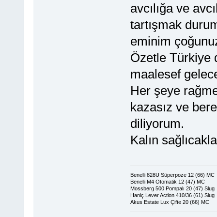
avcılığa ve avc
tartışmak durum
eminim çoğunuz
Özetle Türkiye 
maalesef gelece
Her şeye rağmen
kazasız ve berek
diliyorum.
Kalın sağlıcakla
Benelli 828U Süperpoze 12 (66) MC
Benelli M4 Otomatik 12 (47) MC
Mossberg 500 Pompalı 20 (47) Slug
Haniç Lever Action 410/36 (61) Slug
Akus Estate Lux Çifte 20 (66) MC