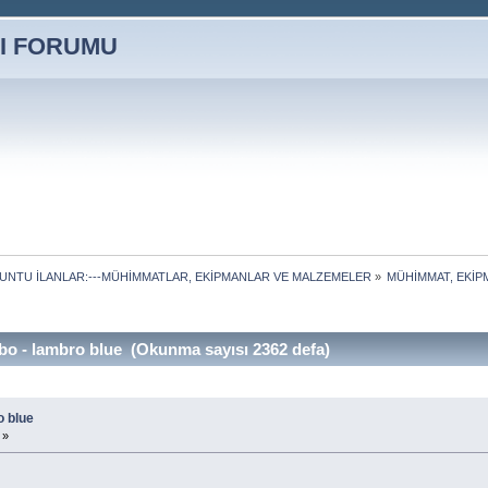
LUNTU İLANLAR:---MÜHİMMATLAR, EKİPMANLAR VE MALZEMELER
»
MÜHİMMAT, EKİ
bo - lambro blue (Okunma sayısı 2362 defa)
o blue
 »