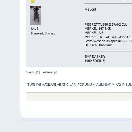
Mevcut
P.BERETTA S56 E 67/4-2 O/U
MERKEL 147 SXS
İleti: 3
MERKEL S/B
Thanked: 6 times
MERKEL 201 O/U WİNCHESTER 
Smith Wesson 38.special CTG Er
Deutsch Drahthaar
EMRE ASKER
1990 EDİRNE
Sayfa: [
1
]
Yukarı git
TURKIYE AVCILARI VE ATICILARI FORUMU
»
ALIM-SATIM-KAYIP-BU