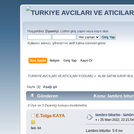
Hoşgeldiniz
Ziyaretçi
. Lütfen
giriş yapın
veya
kayıt olun
.
Kullanıcı adınızı, şifrenizi ve aktif kalma süresini giriniz
Ana Sayfa
İletişim
Giriş Yap
Kayıt Ol
TURKIYE AVCILARI VE ATICILARI FORUMU
»
ALIM-SATIM-KAYIP-BU
Sayfa: [
1
]
Aşağı git
Gönderen
Konu: lambro bitur
0 Üye ve 3 Ziyaretçi konuyu incelemekte.
lambro biturbo - lambr
E.Tolga KAYA
«
:
25 Mart 2022, 22:21:54
İleti: 64
Lambro biturbo 5 6 no