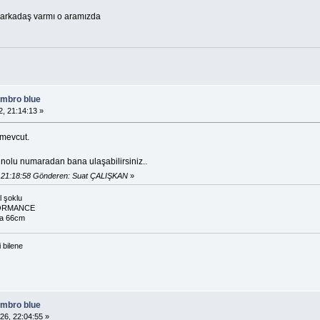
 arkadaş varmı o aramızda
lambro blue
, 21:14:13 »
 mevcut.
lu numaradan bana ulaşabilirsiniz..
 21:18:58 Gönderen: Suat ÇALIŞKAN
»
 şoklu
ORMANCE
a 66cm
i bilene
lambro blue
26, 22:04:55 »