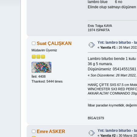
lambro blue 6 no
Elinde olup satmayı düşünen
Enis Tolga KAYA
1974 ISPARTA
Ynt: lambro biturbo - 
Suat ÇALIŞKAN
«
Yanıtla #1 :
26 Mart 2022
Müdavim Üyemiz
Lambro biturbo bende 1 kutu
36 g 5 numara.
Düşünürseniz 05414551581 no
«
Son Düzenleme: 26 Mart 2022,
İleti: 4408
Thanked: 5444 times
HANİÇ ÇİFTE SXS 67.5 cm Mobil
WİNCHESTER SX3 RED PERF
AKKAR ALTAY COMMANDO 20g
İtibar paradan kıymetlidir, değerin
BİGA/1979
Ynt: lambro biturbo - 
Emre ASKER
«
Yanıtla #2 :
30 Mayıs 20