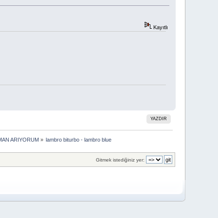
Kayıtlı
YAZDIR
PMAN ARIYORUM
»
lambro biturbo - lambro blue
Gitmek istediğiniz yer: