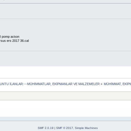
pomp actıon
sus ers 2017 36.cal
LUNTU İLANLAR:---MÜHİMMATLAR, EKİPMANLAR VE MALZEMELER
»
MÜHİMMAT, EKİ
SMF 2.0.19
|
SMF © 2017
,
Simple Machines