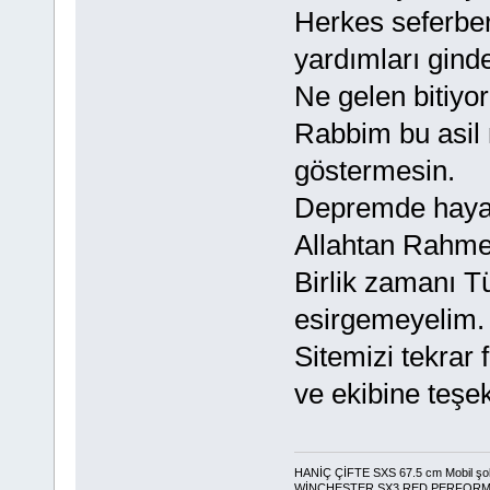
Herkes seferbe
yardımları gind
Ne gelen bitiyo
Rabbim bu asil m
göstermesin.
Depremde hayat
Allahtan Rahmet
Birlik zamanı T
esirgemeyelim.
Sitemizi tekrar
ve ekibine teşek
HANİÇ ÇİFTE SXS 67.5 cm Mobil şo
WİNCHESTER SX3 RED PERFOR