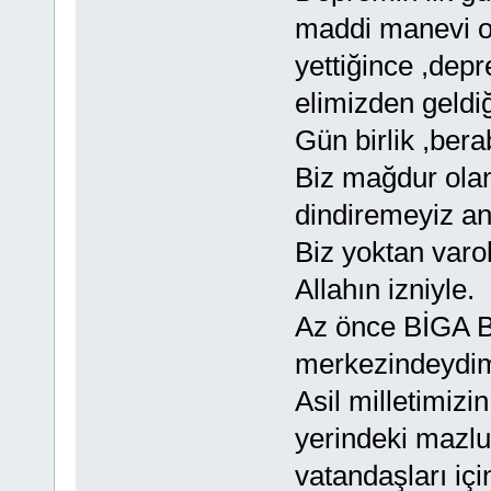
maddi manevi o
yettiğince ,dep
elimizden geldi
Gün birlik ,bera
Biz mağdur olan 
dindiremeyiz anc
Biz yoktan varol
Allahın izniyle.
Az önce BİGA 
merkezindeydi
Asil milletimizi
yerindeki mazlu
vatandaşları içi