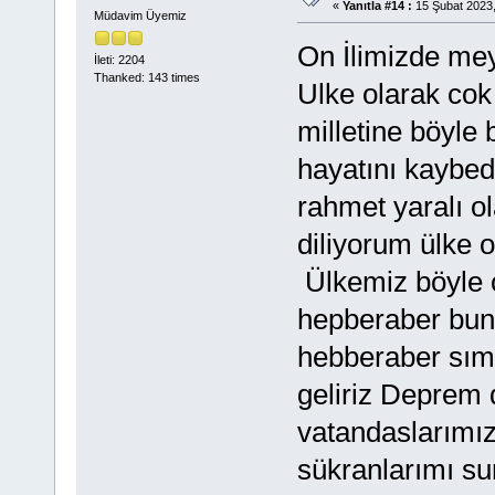
«
Yanıtla #14 :
15 Şubat 2023,
Müdavim Üyemiz
On İlimizde mey
İleti: 2204
Thanked: 143 times
Ulke olarak cok
milletine böyle
hayatını kaybed
rahmet yaralı ol
diliyorum ülke 
Ülkemiz böyle co
hepberaber bunu
hebberaber sıms
geliriz Deprem 
vatandaslarımız
sükranlarımı su