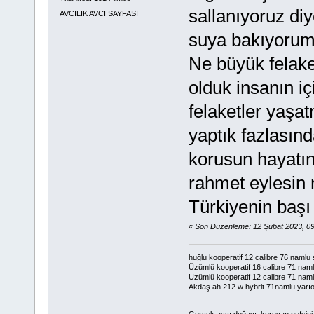
sallanıyoruz di
AVCILIK AVCI SAYFASI
suya bakıyoru
Ne büyük felak
olduk insanın iç
felaketler yaşa
yaptık fazlasın
korusun hayatı
rahmet eylesin 
Türkiyenin başı
«
Son Düzenleme: 12 Şubat 2023, 0
huğlu kooperatif 12 calibre 76 namlu
Üzümlü kooperatif 16 calibre 71 namlu
Üzümlü kooperatif 12 calibre 71 nam
Akdaş ah 212 w hybrit 71namlu yarı
Gerçek avcı doğayı koruyan nefsini d