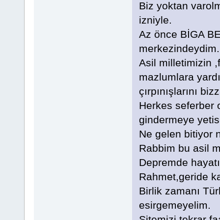
Biz yoktan varolm
izniyle.
Az önce BİGA BE
merkezindeydim.
Asil milletimizin
mazlumlara yardı
çırpınışlarını bi
Herkes seferber 
gindermeye yetis
Ne gelen bitiyor 
Rabbim bu asil mi
Depremde hayatı
Rahmet,geride kal
Birlik zamanı Tü
esirgemeyelim.
Sitemizi tekrar f