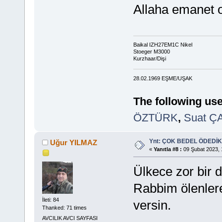
Allaha emanet o
Baikal IZH27EM1C Nikel
Stoeger M3000
Kurzhaar/Dişi
28.02.1969 EŞME/UŞAK
The following use
ÖZTÜRK
,
Suat Ç
Ynt: ÇOK BEDEL ÖDEDİK
Uğur YILMAZ
«
Yanıtla #8 :
09 Şubat 2023, 
Ülkece zor bir
Rabbim ölenlere
İleti: 84
versin.
Thanked: 71 times
AVCILIK AVCI SAYFASI