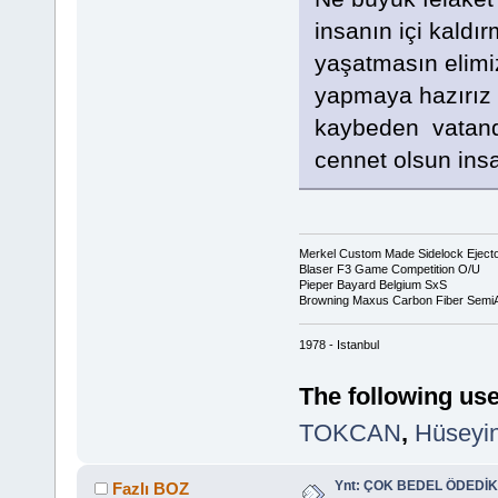
insanın içi kaldır
yaşatmasın elimi
yapmaya hazırız 
kaybeden vatanda
cennet olsun ins
Merkel Custom Made Sidelock Eject
Blaser F3 Game Competition O/U
Pieper Bayard Belgium SxS
Browning Maxus Carbon Fiber Semi
1978 - Istanbul
The following use
TOKCAN
,
Hüseyi
Ynt: ÇOK BEDEL ÖDEDİK
Fazlı BOZ