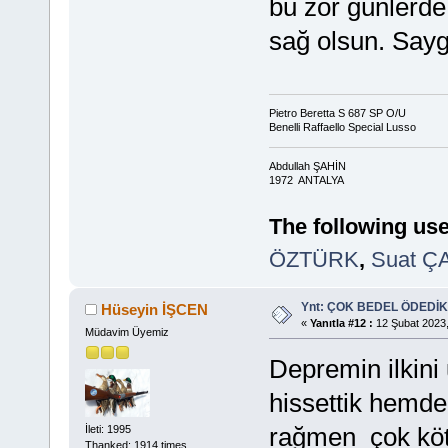
bu zor günlerd
sağ olsun. Sayg
Pietro Beretta S 687 SP O/U
Benelli Raffaello Special Lusso
Abdullah ŞAHİN
1972 ANTALYA
The following use
ÖZTÜRK
,
Suat Ç
Ynt: ÇOK BEDEL ÖDEDİK
Hüseyin İŞCEN
«
Yanıtla #12 :
12 Şubat 2023,
Müdavim Üyemiz
Depremin ilkini
hissettik hemd
rağmen çok kötü
İleti: 1995
Thanked: 1914 times