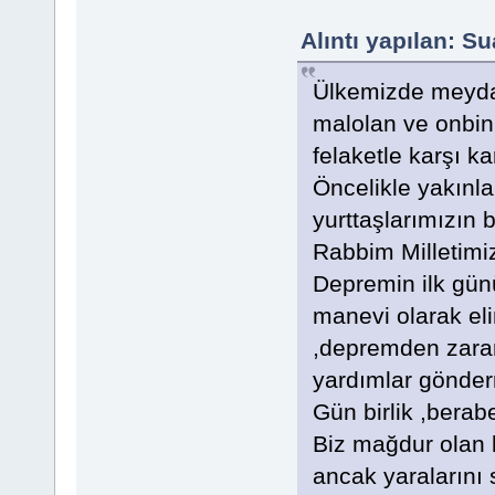
Alıntı yapılan: S
Ülkemizde meyda
malolan ve onbin
felaketle karşı ka
Öncelikle yakınl
yurttaşlarımızın 
Rabbim Milletimi
Depremin ilk gün
manevi olarak el
,depremden zarar
yardımlar gönder
Gün birlik ,berab
Biz mağdur olan k
ancak yaralarını s