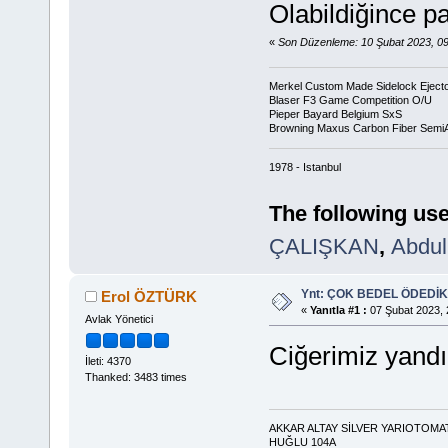
Olabildiğince pa
«
Son Düzenleme: 10 Şubat 2023, 0
Merkel Custom Made Sidelock Eject
Blaser F3 Game Competition O/U
Pieper Bayard Belgium SxS
Browning Maxus Carbon Fiber Semi
1978 - Istanbul
The following use
ÇALIŞKAN
,
Abdul
Ynt: ÇOK BEDEL ÖDEDİK
Erol ÖZTÜRK
«
Yanıtla #1 :
07 Şubat 2023, 
Avlak Yönetici
Ciğerimiz yandı
İleti: 4370
Thanked: 3483 times
AKKAR ALTAY SİLVER YARIOTOMA
HUĞLU 104A