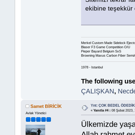
ekibine teşekkür e
Merkel Custom Made Sidelock Eject
Blaser F3 Game Competition O/U
Pieper Bayard Belgium SxS
Browning Maxus Carbon Fiber Semi
1978 - Istanbul
The following use
ÇALIŞKAN
,
Necd
Ynt: ÇOK BEDEL ÖDEDİK
Samet BİRİCİK
«
Yanıtla #4 :
08 Şubat 2023, 
Avlak Yönetici
Ülkemizde yaşa
Allah rahmet ey