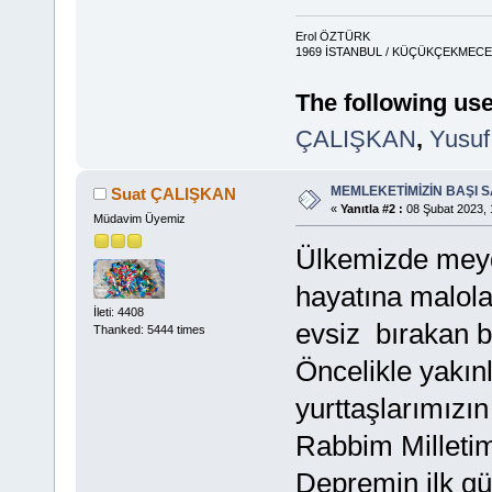
Erol ÖZTÜRK
1969 İSTANBUL / KÜÇÜKÇEKMECE 
The following use
ÇALIŞKAN
,
Yusu
MEMLEKETİMİZİN BAŞI 
Suat ÇALIŞKAN
«
Yanıtla #2 :
08 Şubat 2023, 
Müdavim Üyemiz
Ülkemizde meyd
hayatına malol
İleti: 4408
evsiz bırakan bi
Thanked: 5444 times
Öncelikle yakın
yurttaşlarımızın
Rabbim Milletim
Depremin ilk gü