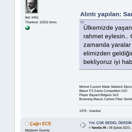
Alıntı yapılan: S
İleti: 6461
Thanked: 10252 times
Ülkemizde yaşana
rahmet eylesin..
zamanda yaralar 
elimizden geldiğ
bekliyoruz iyi hab
Merkel Custom Made Sidelock Eject
Blaser F3 Game Competition O/U
Pieper Bayard Belgium SxS
Browning Maxus Carbon Fiber Semi
1978 - Istanbul
Ynt: ÇOK BEDEL ÖDEDİK
Çağrı ECE
«
Yanıtla #6 :
08 Şubat 2023, 
Müdavim Üyemiz