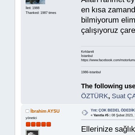
en kısa zamanda
İleti: 1988
Thanked: 1987 times
bilmiyorum elim
çalışıyoruz çare
Kırklareli
İstanbul
https://www.facebook.com/motorlum
1986-istanbul
The following use
ÖZTÜRK
,
Suat Ç
Ynt: ÇOK BEDEL ÖDEDİK
İbrahim AYSU
«
Yanıtla #5 :
08 Şubat 2023, 
yönetici
Ellerinize sağlı