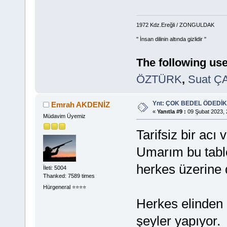
1972 Kdz.Ereğli / ZONGULDAK
'' İnsan dilinin altında gizlidir ''
The following use
ÖZTÜRK
,
Suat Ç
Ynt: ÇOK BEDEL ÖDEDİK
Emrah AKDENİZ
«
Yanıtla #9 :
09 Şubat 2023, 
Müdavim Üyemiz
Tarifsiz bir acı 
Umarım bu tabl
herkes üzerine d
İleti: 5004
Thanked: 7589 times
Hürgeneral ⭐️⭐️⭐️⭐️
Herkes elinden 
şeyler yapıyor.