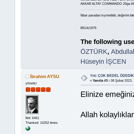
AKKAR ALTAY COMMANDO 20ga 6
İtibar paradan kıymetlidir, değerini bi
BİGA/1979
The following use
ÖZTÜRK
,
Abdull
Hüseyin İŞCEN
Ynt: ÇOK BEDEL ÖDEDİK
İbrahim AYSU
«
Yanıtla #3 :
08 Şubat 2023, 
yönetici
Elinize emeğini
Allah kolaylıklar
İleti: 6461
Thanked: 10252 times