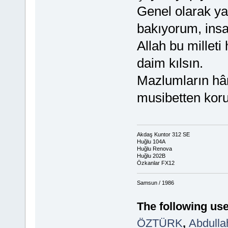
Genel olarak y
bakıyorum, insa
Allah bu milleti
daim kılsın.
Mazlumların hâmi
musibetten koru
Akdaş Kuntor 312 SE
Huğlu 104A
Huğlu Renova
Huğlu 202B
Özkanlar FX12
Samsun / 1986
The following use
ÖZTÜRK
,
Abdull