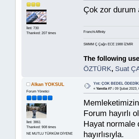
Çok zor durum a
İleti: 730
Franchi Affinity
Thanked: 207 times
SMMM Ç.Çağrı ECE 1988 İZMİR
The following use
ÖZTÜRK
,
Suat Ç
Ynt: ÇOK BEDEL ÖDEDİK
Alkan YOKSUL
«
Yanıtla #7 :
09 Şubat 2023, 
Forum Yönetici
Memleketimizin 
Forum hayırlı ol
Hayat normale d
İleti: 3861
Thanked: 908 times
hayırlısıyla.
NE MUTLU TÜRKÜM DİYENE