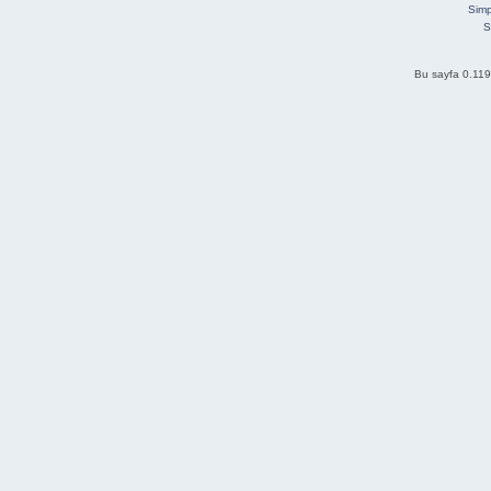
Simp
S
Bu sayfa 0.119