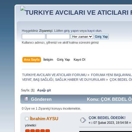
Hoşgeldiniz
Ziyaretçi
. Lütfen
giriş yapın
veya
kayıt olun
.
Kullanıcı adınızı, şifrenizi ve aktif kalma süresini giriniz
Ana Sayfa
İletişim
Giriş Yap
Kayıt Ol
TURKIYE AVCILARI VE ATICILARI FORUMU
»
FORUMA YENİ BAŞLAYANL
VEFAT, BAŞ SAĞLIĞI, SAĞLIK HABER VE DUYURULARI
»
ÇOK BEDEL Ö
Sayfa: [
1
]
Aşağı git
Gönderen
Konu: ÇOK BEDEL ÖDE
0 Üye ve 1 Ziyaretçi konuyu incelemekte.
ÇOK BEDEL ÖDEDİK!
İbrahim AYSU
«
:
07 Şubat 2023, 19:54:58 »
yönetici