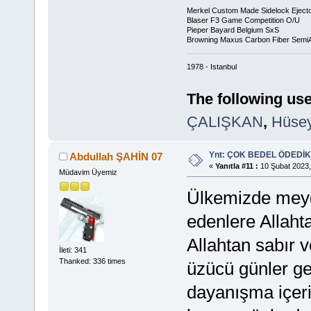
Merkel Custom Made Sidelock Eject
Blaser F3 Game Competition O/U
Pieper Bayard Belgium SxS
Browning Maxus Carbon Fiber Semi
1978 - Istanbul
The following use
ÇALIŞKAN
,
Hüse
Ynt: ÇOK BEDEL ÖDEDİK
Abdullah ŞAHİN 07
«
Yanıtla #11 :
10 Şubat 2023,
Müdavim Üyemiz
Ülkemizde meyd
edenlere Allaht
Allahtan sabır v
İleti: 341
Thanked: 336 times
üzücü günler geç
dayanışma içer