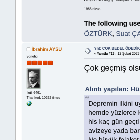
1986 sivas
The following use
ÖZTÜRK
,
Suat Ç
Ynt: ÇOK BEDEL ÖDEDİK
İbrahim AYSU
«
Yanıtla #13 :
12 Şubat 2023,
yönetici
Çok geçmiş ols
Alıntı yapılan: H
İleti: 6461
Thanked: 10252 times
Depremin ilkini u
hemde yüzlerce 
his kaç gün geçti
avizeye yada bar
Ne büyük felaket