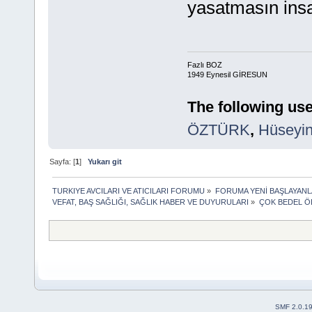
yasatmasın insa
Fazlı BOZ
1949 Eynesil GİRESUN
The following use
ÖZTÜRK
,
Hüseyi
Sayfa: [
1
]
Yukarı git
TURKIYE AVCILARI VE ATICILARI FORUMU
»
FORUMA YENİ BAŞLAYANL
VEFAT, BAŞ SAĞLIĞI, SAĞLIK HABER VE DUYURULARI
»
ÇOK BEDEL Ö
SMF 2.0.1