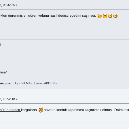
, 06:32:35 »
kleri öğrenmişler. gören yolunu nasıl değiştireceğini şaşırıyor.
l
türü"
his post:
Uğur YILMAZ
,
Emrah AKDENİZ
, 16:52:18 »
ir bütün olunca
kargaların
havada kontak kapatması kaçınılmaz olmuş . Daim ols