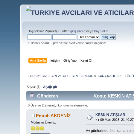
Hoşgeldiniz
Ziyaretçi
. Lütfen
giriş yapın
veya
kayıt olun
.
Kullanıcı adınızı, şifrenizi ve aktif kalma süresini giriniz
Ana Sayfa
İletişim
Giriş Yap
Kayıt Ol
TURKIYE AVCILARI VE ATICILARI FORUMU
»
KARA AVCILIĞI:---TÜR
Sayfa: [
1
]
Aşağı git
Gönderen
Konu: KESKİN ATIŞ
0 Üye ve 2 Ziyaretçi konuyu incelemekte.
KESKİN ATIŞLAR
Emrah AKDENİZ
«
:
09 Mart 2023, 21:40:27
Müdavim Üyemiz
Av günlerinde, her zaman olmas