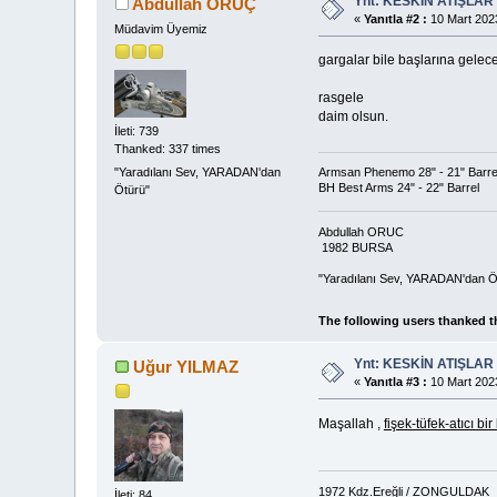
Ynt: KESKİN ATIŞLAR
Abdullah ORUÇ
«
Yanıtla #2 :
10 Mart 2023
Müdavim Üyemiz
gargalar bile başlarına gelece
rasgele
daim olsun.
İleti: 739
Thanked: 337 times
Armsan Phenemo 28" - 21" Barre
"Yaradılanı Sev, YARADAN'dan
BH Best Arms 24" - 22" Barrel
Ötürü"
Abdullah ORUC
1982 BURSA
"Yaradılanı Sev, YARADAN'dan Ö
The following users thanked t
Ynt: KESKİN ATIŞLAR
Uğur YILMAZ
«
Yanıtla #3 :
10 Mart 2023
Maşallah ,
fişek-tüfek-atıcı b
1972 Kdz.Ereğli / ZONGULDAK
İleti: 84