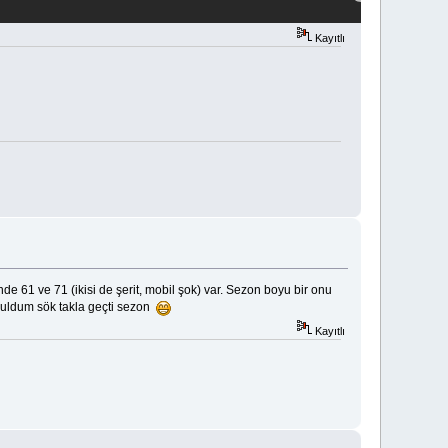
Kayıtlı
e 61 ve 71 (ikisi de şerit, mobil şok) var. Sezon boyu bir onu
buldum sök takla geçti sezon
Kayıtlı