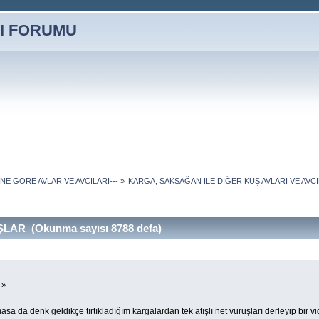
ÜNE GÖRE AVLAR VE AVCILARI---
»
KARGA, SAKSAĞAN İLE DİĞER KUŞ AVLARI VE AVCI
LAR (Okunma sayısı 8788 defa)
 »
a da denk geldikçe tırtıkladığım kargalardan tek atışlı net vuruşları derleyip bir v