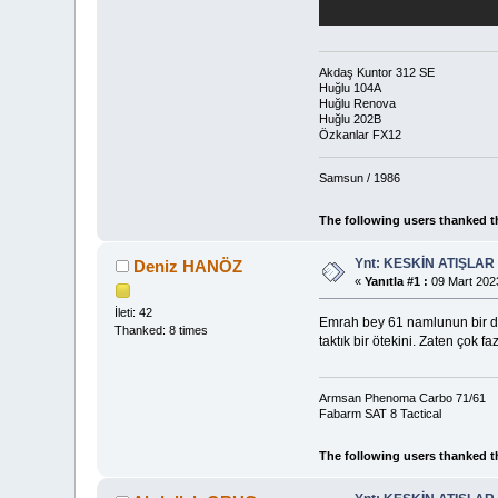
Akdaş Kuntor 312 SE
Huğlu 104A
Huğlu Renova
Huğlu 202B
Özkanlar FX12
Samsun / 1986
The following users thanked t
Ynt: KESKİN ATIŞLAR
Deniz HANÖZ
«
Yanıtla #1 :
09 Mart 2023
İleti: 42
Emrah bey 61 namlunun bir dez
Thanked: 8 times
taktık bir ötekini. Zaten ço
Armsan Phenoma Carbo 71/61
Fabarm SAT 8 Tactical
The following users thanked t