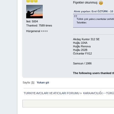
Fişekler okunmuş
Alıntı yapılan: Erol ÖZTÜRK - 10
Tüfek çok yakıcı,namlular zehir
İleti: 5004
Tebrikler.
Thanked: 7589 times
Hürgeneral ⭐️⭐️⭐️⭐️
Akdaş Kuntor 312 SE
Huğlu 104A
Huğlu Renova
Huğlu 202B
Özkanlar FX12
Samsun / 1986
The following users thanked t
Sayfa: [
1
]
Yukarı git
TURKIYE AVCILARI VE ATICILARI FORUMU
»
KARA AVCILIĞI:---TÜR