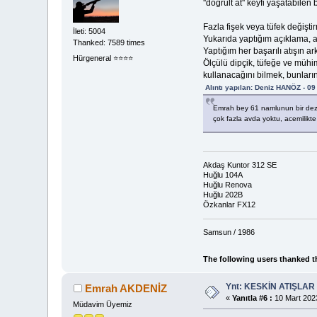
''doğrult at'' keyfi yaşatabilen
Fazla fişek veya tüfek değişti
İleti: 5004
Yukarıda yaptığım açıklama, as
Thanked: 7589 times
Yaptığım her başarılı atışın 
Hürgeneral ⭐️⭐️⭐️⭐️
Ölçülü dipçik, tüfeğe ve mü
kullanacağını bilmek, bunları
Alıntı yapılan: Deniz HANÖZ - 09
Emrah bey 61 namlunun bir dezava
çok fazla avda yoktu, acemili
Akdaş Kuntor 312 SE
Huğlu 104A
Huğlu Renova
Huğlu 202B
Özkanlar FX12
Samsun / 1986
The following users thanked t
Ynt: KESKİN ATIŞLAR
Emrah AKDENİZ
«
Yanıtla #6 :
10 Mart 2023
Müdavim Üyemiz