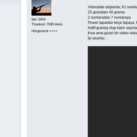
Videodaki atışlarda; 61 namlu
25 gramdan 40 grama
2 numaradan 7 numaraya
İleti: 5004
Power tapadan keçe tapaya, he
Thanked: 7589 times
Hafif gramaj olup kalın saçma
Hürgeneral ⭐️⭐️⭐️⭐️
Kısa ama güzel bir video oldu,
İyi seyirler...