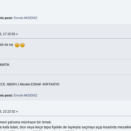
his post:
Emrah AKDENİZ
, 17:15:55 »
irli mi ne
OMATİK
CE AB(RH-) Meslek:ESNAF /KIRTASİYE
his post:
Emrah AKDENİZ
, 22:22:02 »
nevi şahsına münhasır bir örnek.
 kafa tutan, bior veya keçe tapa fişekle de layıkıyla saçmayı açıp kısa/orta mesafe