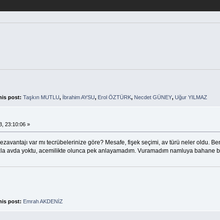
his post:
Taşkın MUTLU
,
İbrahim AYSU
,
Erol ÖZTÜRK
,
Necdet GÜNEY
,
Uğur YILMAZ
, 23:10:06 »
avantajı var mı tecrübelerinize göre? Mesafe, fişek seçimi, av türü neler oldu. Bend
k fazla avda yoktu, acemilikte olunca pek anlayamadım. Vuramadım namluya bahane 
his post:
Emrah AKDENİZ