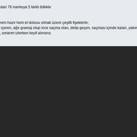
dan 76 namluya 5 farklı tüfekle
m hazır hem el dolusu olmak üzere çeşitli fişeklerle;
 içeren, ağır gramaj olup ince saçma olan, delip geçen, saçması içinde kalan, yakı
 umarım izlerken keyif alırsınız.