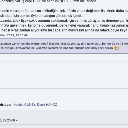
 bir özelliği var. İç çapı 18,80 ve sabit çıkışı 18,30 mm ölçüsünde..
rmenin vuruş performansını etkilediğini, tek tüfekle ve az değişken fişeklerle daha s
lında o işin pek de öyle olmadığını göstermek içindi..
arkasında, tüfek fişek şok uyumunu yakalamak için verilmiş uğraşlar ve deneme yanıl
himmata güvenmek, kendine güvenmek, denemeler yaparak hangi kombinasyonun ne
n hepsi biraz zaman alıyor ama bu çabaların meyvesini alınca da ortaya böyle keyif 
 Mart 2023, 23:10:06
ntajı var mı tecrübelerinize göre? Mesafe, fişek seçimi, av türü neler oldu. Bende 61 ve 71 (ikisi 
kte olunca pek anlayamadım. Vuramadım namluya bahane buldum sök takla geçti sezon
his post:
Necdet GÜNEY
,
Deniz HANÖZ
, 22:23:06 »