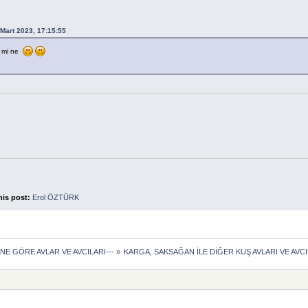
 Mart 2023, 17:15:55
li mi ne
his post:
Erol ÖZTÜRK
ÜNE GÖRE AVLAR VE AVCILARI---
»
KARGA, SAKSAĞAN İLE DİĞER KUŞ AVLARI VE AVCI