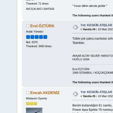
Thanked: 71 times
'' İnsan dilinin altında gizlidir ''
AVCILIK AVCI SAYFASI
The following users thanked t
Ynt: KESKİN ATIŞLAR
Erol ÖZTÜRK
«
Yanıtla #4 :
10 Mart 2023
Avlak Yönetici
Tüfek çok yakıcı,namlular zeh
İleti: 4370
Tebrikler.
Thanked: 3483 times
AKKAR ALTAY SİLVER YARIOT
HUĞLU 104A
Erol ÖZTÜRK
1969 İSTANBUL / KÜÇÜKÇEKME
The following users thanked t
Ynt: KESKİN ATIŞLAR
Emrah AKDENİZ
«
Yanıtla #5 :
10 Mart 2023
Müdavim Üyemiz
Benim kullandığım 61 namlu, 
Power tapa fişekle 76 namluya