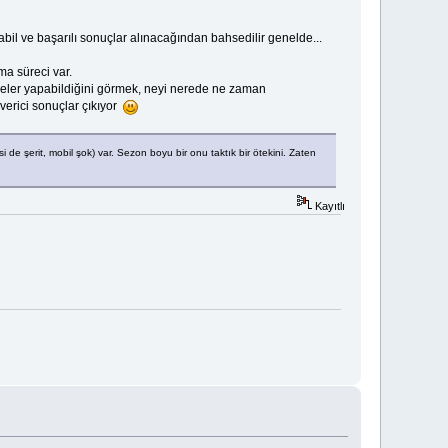
tabil ve başarılı sonuçlar alınacağından bahsedilir genelde...
ma süreci var.
ler yapabildiğini görmek, neyi nerede ne zaman
verici sonuçlar çıkıyor
de şerit, mobil şok) var. Sezon boyu bir onu taktık bir ötekini. Zaten
Kayıtlı