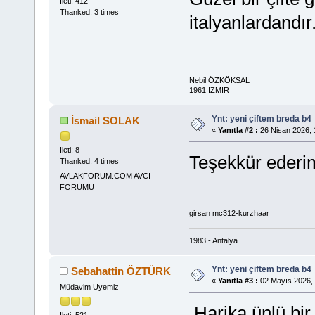
İleti: 412
Thanked: 3 times
italyanlardandır
Nebil ÖZKÖKSAL
1961 İZMİR
Ynt: yeni çiftem breda b4
İsmail SOLAK
«
Yanıtla #2 :
26 Nisan 2026, 
İleti: 8
Teşekkür ederi
Thanked: 4 times
AVLAKFORUM.COM AVCI
FORUMU
girsan mc312-kurzhaar
1983 - Antalya
Ynt: yeni çiftem breda b4
Sebahattin ÖZTÜRK
«
Yanıtla #3 :
02 Mayıs 2026, 
Müdavim Üyemiz
Harika,ünlü bir 