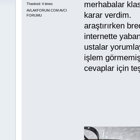
merhabalar klasi
Thanked: 4 times
AVLAKFORUM.COM AVCI
karar verdim.
FORUMU
araştırırken br
internette yaban
ustalar yorumlay
işlem görmemiş 
cevaplar için t