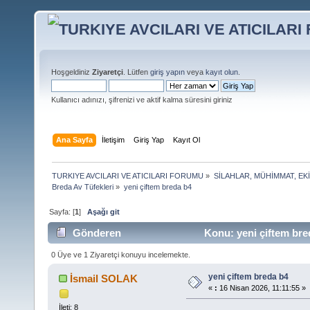
Hoşgeldiniz
Ziyaretçi
. Lütfen
giriş yapın
veya
kayıt olun
.
Kullanıcı adınızı, şifrenizi ve aktif kalma süresini giriniz
Ana Sayfa
İletişim
Giriş Yap
Kayıt Ol
TURKIYE AVCILARI VE ATICILARI FORUMU
»
SİLAHLAR, MÜHİMMAT, EK
Breda Av Tüfekleri
»
yeni çiftem breda b4 
Sayfa: [
1
]
Aşağı git
Gönderen
Konu: yeni çiftem bre
0 Üye ve 1 Ziyaretçi konuyu incelemekte.
yeni çiftem breda b4
İsmail SOLAK
«
:
16 Nisan 2026, 11:11:55 »
İleti: 8