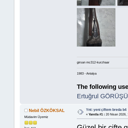
girsan mc312-kurzhaar
1983 - Antalya
The following use
Ertuğrul GÖRÜŞ
Ynt: yeni çiftem breda b4
Nebil ÖZKÖKSAL
«
Yanıtla #1 :
20 Nisan 2026, 
Müdavim Üyemiz
Güzel bir çifte g