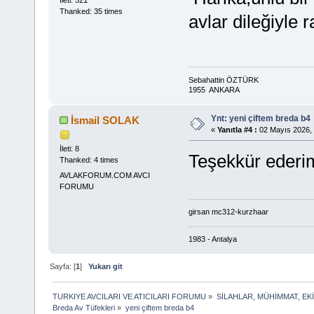
İleti: 521
Thanked: 35 times
avlar dileğiyle 
Sebahattin ÖZTÜRK
1955 ANKARA
Ynt: yeni çiftem breda b4
İsmail SOLAK
«
Yanıtla #4 :
02 Mayıs 2026, 
İleti: 8
Teşekkür ederim
Thanked: 4 times
AVLAKFORUM.COM AVCI
FORUMU
girsan mc312-kurzhaar
1983 - Antalya
Sayfa: [
1
]
Yukarı git
TURKIYE AVCILARI VE ATICILARI FORUMU
»
SİLAHLAR, MÜHİMMAT, EK
Breda Av Tüfekleri
»
yeni çiftem breda b4 