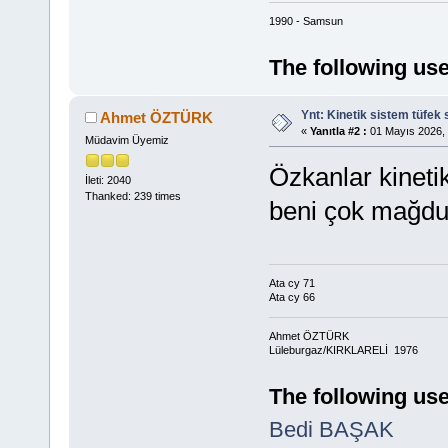
1990 - Samsun
The following use
Ynt: Kinetik sistem tüfek 
Ahmet ÖZTÜRK
«
Yanıtla #2 :
01 Mayıs 2026, 
Müdavim Üyemiz
Özkanlar kineti
İleti: 2040
Thanked: 239 times
beni çok mağdur
Ata cy 71
Ata cy 66
Ahmet ÖZTÜRK
Lüleburgaz/KIRKLARELİ 1976
The following use
Bedi BAŞAK