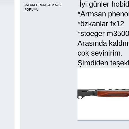
İyi günler hobid
AVLAKFORUM.COM AVCI
FORUMU
*Armsan phenom
*özkanlar fx12
*stoeger m3500
Arasında kaldım k
çok sevinirim.
Şimdiden teşekk