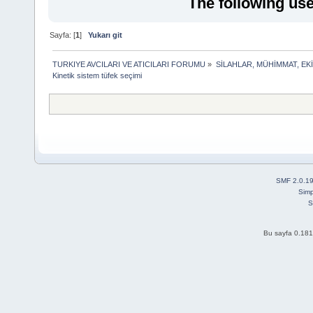
The following use
Sayfa: [
1
]
Yukarı git
TURKIYE AVCILARI VE ATICILARI FORUMU
»
SİLAHLAR, MÜHİMMAT, EK
Kinetik sistem tüfek seçimi
SMF 2.0.1
Simp
S
Bu sayfa 0.181 