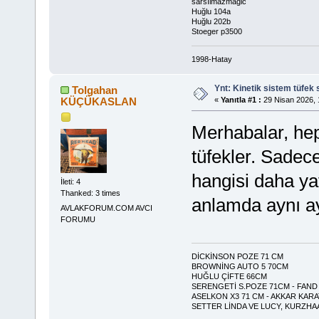
sarsılmazmagic
Huğlu 104a
Huğlu 202b
Stoeger p3500
1998-Hatay
Ynt: Kinetik sistem tüfek 
Tolgahan
KÜÇÜKASLAN
«
Yanıtla #1 :
29 Nisan 2026, 
Merhabalar, heps
tüfekler. Sadece
hangisi daha ya
İleti: 4
Thanked: 3 times
anlamda aynı ay
AVLAKFORUM.COM AVCI
FORUMU
DİCKİNSON POZE 71 CM
BROWNİNG AUTO 5 70CM
HUĞLU ÇİFTE 66CM
SERENGETİ S.POZE 71CM - FAND
ASELKON X3 71 CM - AKKAR KAR
SETTER LİNDA VE LUCY, KURZH