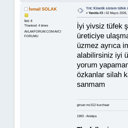
Ynt: Kinetik sistem tüfek 
İsmail SOLAK
«
Yanıtla #3 :
02 Mayıs 2026, 
İleti: 8
İyi yivsiz tüfek
Thanked: 4 times
AVLAKFORUM.COM AVCI
üreticiye ulaşm
FORUMU
üzmez ayrıca im
alabilirsiniz iyi
yorum yapamam
özkanlar silah k
sanmam
girsan mc312-kurzhaar
1983 - Antalya