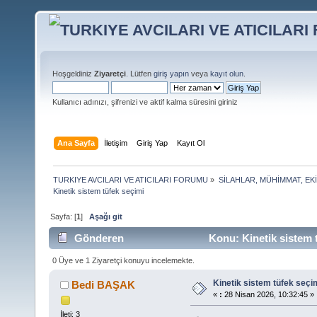
Hoşgeldiniz
Ziyaretçi
. Lütfen
giriş yapın
veya
kayıt olun
.
Kullanıcı adınızı, şifrenizi ve aktif kalma süresini giriniz
Ana Sayfa
İletişim
Giriş Yap
Kayıt Ol
TURKIYE AVCILARI VE ATICILARI FORUMU
»
SİLAHLAR, MÜHİMMAT, EK
Kinetik sistem tüfek seçimi
Sayfa: [
1
]
Aşağı git
Gönderen
Konu: Kinetik sistem 
0 Üye ve 1 Ziyaretçi konuyu incelemekte.
Kinetik sistem tüfek seçi
Bedi BAŞAK
«
:
28 Nisan 2026, 10:32:45 »
İleti: 3