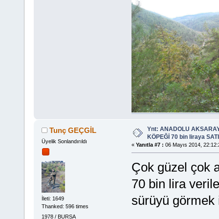
Ynt: ANADOLU AKSARA
Tunç GEÇGİL
KÖPEĞİ 70 bin liraya SATIL
Üyelik Sonlandırıldı
«
Yanıtla #7 :
06 Mayıs 2014, 22:12:
Çok güzel çok as
70 bin lira veri
sürüyü görmek 
İleti: 1649
Thanked: 596 times
1978 / BURSA