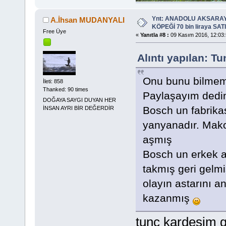
Ynt: ANADOLU AKSARA
A.İhsan MUDANYALI
KÖPEĞİ 70 bin liraya SATIL
Free Üye
«
Yanıtla #8 :
09 Kasım 2016, 12:03:
Alıntı yapılan: T
Onu bunu bilmem d
İleti: 858
Thanked: 90 times
Paylaşayım dedim
DOĞAYA SAYGI DUYAN HER
Bosch un fabrika
İNSAN AYRI BİR DEĞERDİR
yanyanadır. Mako
aşmış
Bosch un erkek a
takmış geri gelm
olayın astarını 
kazanmış
tunç kardeşim 