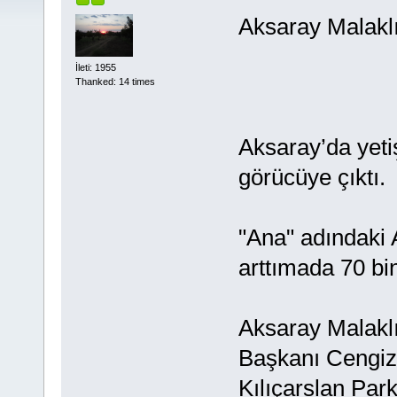
Aksaray Malaklı
İleti: 1955
Thanked: 14 times
Aksaray’da yetiş
görücüye çıktı.
"Ana" adındaki A
arttımada 70 bin 
Aksaray Malakl
Başkanı Cengiz
Kılıçarslan Park