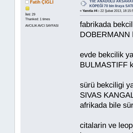
Ynt: ANADOLU AKSARA
Fatih ÇIĞLI
KÖPEĞİ 70 bin liraya SATIL
«
Yanıtla #4 :
22 Şubat 2013, 18:15:
İleti: 29
Thanked: 1 times
fabrikada bekci
AVCILIK AVCI SAYFASI
DOBERMANN köpe
evde bekcilik y
BULMASTIFF köp
sürü bekciligi 
SIVAS KANGAL A
afrikada bile sü
citalarin ve leo