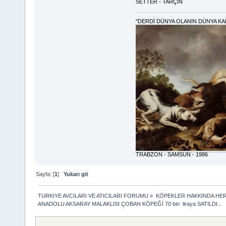
SETTER - TARÇIN
"DERDİ DÜNYA OLANIN DÜNYA KA
TRABZON - SAMSUN - 1986
Sayfa: [
1
]
Yukarı git
TURKIYE AVCILARI VE ATICILARI FORUMU
»
KÖPEKLER HAKKINDA HER
ANADOLU AKSARAY MALAKLISI ÇOBAN KÖPEĞİ 70 bin  liraya SATILDI...