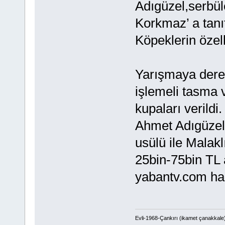
Adıgüzel,serbül
Korkmaz’ a tanı
Köpeklerin özelli
Yarışmaya derec
işlemeli tasma 
kupaları verildi
Ahmet Adıgüzel 
usülü ile Malakl
25bin-75bin TL 
yabantv.com ha
Evli-1968-Çankırı (ikamet çanakkale