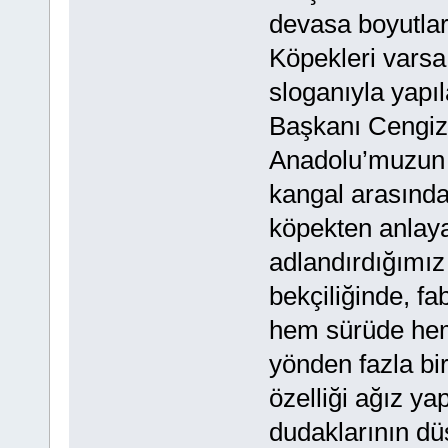
devasa boyutları
Köpekleri varsa
sloganıyla ya
Başkanı Cengiz 
Anadolu’muzun b
kangal arasında
köpekten anlayan
adlandırdığımız
bekçiliğinde, fab
hem sürüde hem 
yönden fazla bi
özelliği ağız yap
dudaklarının dü