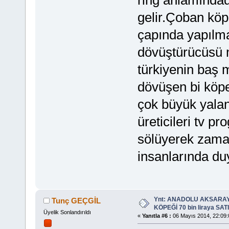
gelir.Çoban kö
çapında yapılma
dövüştürücüsü 
türkiyenin baş 
dövüşen bi köpek
çok büyük yalan
üreticileri tv pr
sölüyerek zama
insanlarında duyd
Ynt: ANADOLU AKSARA
Tunç GEÇGİL
KÖPEĞİ 70 bin liraya SATIL
Üyelik Sonlandırıldı
«
Yanıtla #6 :
06 Mayıs 2014, 22:09: