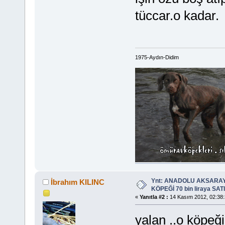
tüccar.o kadar.
1975-Aydın-Didim
Ynt: ANADOLU AKSARA
İbrahım KILINC
KÖPEĞİ 70 bin liraya SATIL
«
Yanıtla #2 :
14 Kasım 2012, 02:38:
yalan ..o köpeği