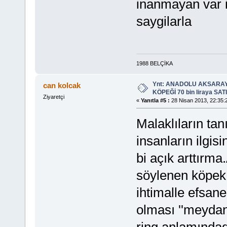
inanmayan var i
saygilarla
1988 BELÇİKA
Ynt: ANADOLU AKSARA
can kolcak
KÖPEĞİ 70 bin liraya SATIL
Ziyaretçi
«
Yanıtla #5 :
28 Nisan 2013, 22:35:
Malaklıların tan
insanların ilgis
bi açık arttırma.
söylenen köpek 
ihtimalle efsan
olması ''meydanl
ring anlamındad