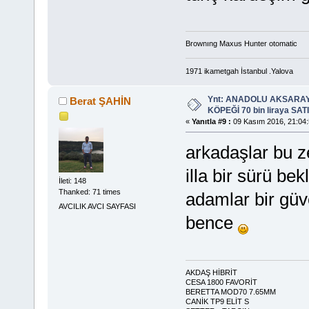
Brownıng Maxus Hunter otomatic
1971 ikametgah İstanbul .Yalova
Ynt: ANADOLU AKSARA
Berat ŞAHİN
KÖPEĞİ 70 bin liraya SATIL
«
Yanıtla #9 :
09 Kasım 2016, 21:04:
arkadaşlar bu z
illa bir sürü bek
İleti: 148
Thanked: 71 times
adamlar bir güv
AVCILIK AVCI SAYFASI
bence
AKDAŞ HİBRİT
CESA 1800 FAVORİT
BERETTA MOD70 7.65MM
CANİK TP9 ELİT S