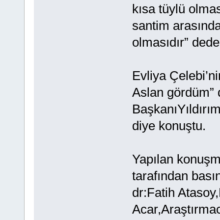
kısa tüylü olmas
santim arasında
olmasıdır” ded
Evliya Çelebi’
Aslan gördüm” 
BaşkanıYıldırım,
diye konuştu.
Yapılan konuşma
tarafından basın
dr:Fatih Atasoy
Acar,Araştırma