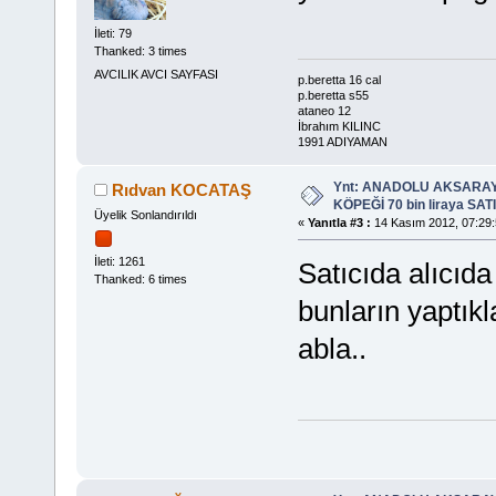
İleti: 79
Thanked: 3 times
AVCILIK AVCI SAYFASI
p.beretta 16 cal
p.beretta s55
ataneo 12
İbrahım KILINC
1991 ADIYAMAN
Ynt: ANADOLU AKSARA
Rıdvan KOCATAŞ
KÖPEĞİ 70 bin liraya SATIL
Üyelik Sonlandırıldı
«
Yanıtla #3 :
14 Kasım 2012, 07:29:
İleti: 1261
Satıcıda alıcıda
Thanked: 6 times
bunların yaptıkl
abla..