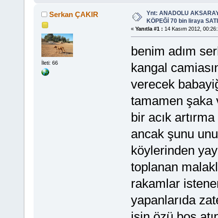
Ynt: ANADOLU AKSARA
Serkan ÇAKIR
KÖPEĞİ 70 bin liraya SATIL
«
Yanıtla #1 :
14 Kasım 2012, 00:26:
benim adım serk
İleti: 66
kangal camiasını
verecek babayi
tamamen şaka ve
bir acık artırma
ancak şunu unu
köylerinden yay
toplanan malakl
rakamlar istene
yapanlarıda zat
işin özü boş atı