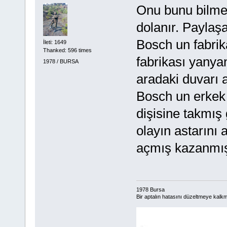
Onu bunu bilmem
dolanır. Paylaş
Bosch un fabri
İleti: 1649
Thanked: 596 times
fabrikası yanya
1978 / BURSA
aradaki duvarı 
Bosch un erkek
dişisine takmış
olayın astarın
açmış kazanmı
1978 Bursa
Bir aptalın hatasını düzeltmeye kalkma