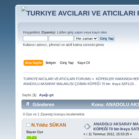
Hoşgeldiniz
Ziyaretçi
. Lütfen
giriş yapın
veya
kayıt olun
.
Kullanıcı adınızı, şifrenizi ve aktif kalma süresini giriniz
Ana Sayfa
İletişim
Giriş Yap
Kayıt Ol
TURKIYE AVCILARI VE ATICILARI FORUMU
»
KÖPEKLER HAKKINDA HER
ANADOLU AKSARAY MALAKLISI ÇOBAN KÖPEĞİ 70 bin  liraya SATILDI...
Sayfa: [
1
]
Aşağı git
Gönderen
Konu: ANADOLU AKSA
(Okunma sayısı 11709 defa)
0 Üye ve 1 Ziyaretçi konuyu incelemekte.
ANADOLU AKSARAY MA
N.Yıldız SÜKAN
KÖPEĞİ 70 bin liraya SATIL
Bayan Üye
«
:
11 Temmuz 2012, 15:53:25 »