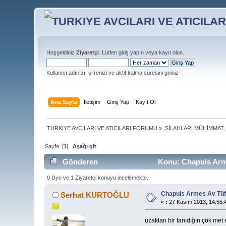
Hoşgeldiniz
Ziyaretçi
. Lütfen
giriş yapın
veya
kayıt olun
.
Kullanıcı adınızı, şifrenizi ve aktif kalma süresini giriniz
Ana Sayfa
İletişim
Giriş Yap
Kayıt Ol
TURKIYE AVCILARI VE ATICILARI FORUMU
»
SİLAHLAR, MÜHİMMAT,
Sayfa: [
1
]
Aşağı git
Gönderen
Konu: Chapuis Arme
0 Üye ve 1 Ziyaretçi konuyu incelemekte.
Chapuis Armes Av Tüf
Serhat KURTOĞLU
«
:
27 Kasım 2013, 14:55:
uzaktan bir tanıdığın çok met 