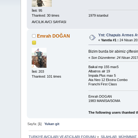
İleti: 95
Thanked: 30 times
1979 istanbul
AVCILIK AVCI SAYFASI
Ynt: Chapuis Armes Av
Emrah DOĞAN
«
Yanıtla #1 :
24 Nisan 201
Bizim burda bir abimiz çiftesini
«
Son Düzenleme: 24 Nisan 201
Baikal mp 155 max5
Albatros alr 19
İleti: 203
İmpala Plus max 5
Thanked: 101 times
Ata Neo 12 Ekstra Combo
Franchi First Class
Emrah DOGAN
1983 MANİSA/SOMA
The following users thanked t
Sayfa: [
1
]
Yukarı git
TURKIYE AVCILARI VE ATICILARI FORUMU
»
SİLAHLAR, MÜHİMMAT,