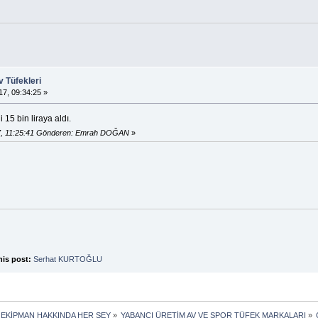
 Tüfekleri
7, 09:34:25 »
 15 bin liraya aldı.
7, 11:25:41 Gönderen: Emrah DOĞAN
»
his post:
Serhat KURTOĞLU
 EKİPMAN HAKKINDA HER ŞEY
»
YABANCI ÜRETİM AV VE SPOR TÜFEK MARKALARI
»