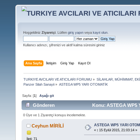
Hoşgeldiniz
Ziyaretçi
. Lütfen
giriş yapın
veya
kayıt olun
.
Kullanıcı adınızı, şifrenizi ve aktif kalma süresini giriniz
Ana Sayfa
İletişim
Giriş Yap
Kayıt Ol
TURKIYE AVCILARI VE ATICILARI FORUMU
»
SİLAHLAR, MÜHİMMAT, EK
Panzer Silah Sanayii
»
ASTEGA WP5 YARI OTOMATİK 
Sayfa: [
1
]
Aşağı git
Gönderen
Konu: ASTEGA WP5 YA
0 Üye ve 1 Ziyaretçi konuyu incelemekte.
ASTEGA WP5 YARI OTOM
Ceyhun MİRİLİ
«
:
15 Eylül 2015, 21:03:14 »
İleti: 71