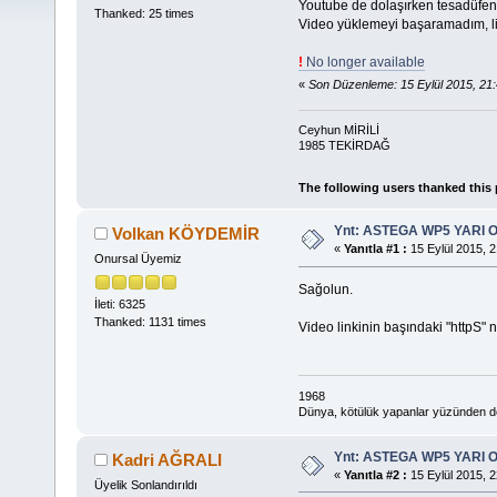
Youtube de dolaşırken tesadüfen r
Thanked: 25 times
Video yüklemeyi başaramadım, l
!
No longer available
«
Son Düzenleme: 15 Eylül 2015, 2
Ceyhun MİRİLİ
1985 TEKİRDAĞ
The following users thanked this
Ynt: ASTEGA WP5 YARI 
Volkan KÖYDEMİR
«
Yanıtla #1 :
15 Eylül 2015, 2
Onursal Üyemiz
Sağolun.
İleti: 6325
Thanked: 1131 times
Video linkinin başındaki "httpS" ni
1968
Dünya, kötülük yapanlar yüzünden deği
Ynt: ASTEGA WP5 YARI 
Kadri AĞRALI
«
Yanıtla #2 :
15 Eylül 2015, 2
Üyelik Sonlandırıldı