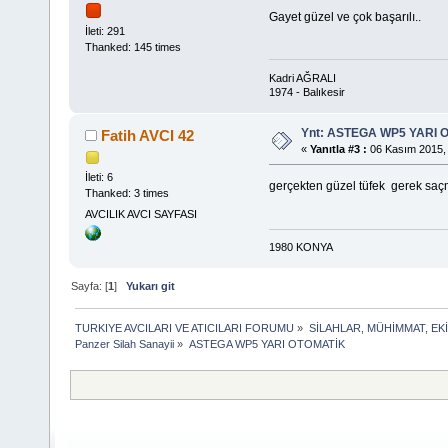
Gayet güzel ve çok başarılı..
İleti: 291
Thanked: 145 times
Kadri AĞRALI
1974 - Balıkesir
Ynt: ASTEGA WP5 YARI 
Fatih AVCI 42
«
Yanıtla #3 :
06 Kasım 2015, 
İleti: 6
gerçekten güzel tüfek gerek saçm
Thanked: 3 times
AVCILIK AVCI SAYFASI
1980 KONYA
Sayfa: [
1
]
Yukarı git
TURKIYE AVCILARI VE ATICILARI FORUMU
»
SİLAHLAR, MÜHİMMAT, EK
Panzer Silah Sanayii
»
ASTEGA WP5 YARI OTOMATİK 