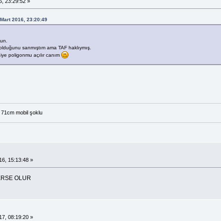
, 23:29:52 »
 Mart 2016, 23:20:49
un.
 olduğunu sanmıştım ama TAF haklıymış.
diye poligonmu açılır canım
71cm mobil şoklu
.
6, 15:13:48 »
VERSE OLUR
.
7, 08:19:20 »