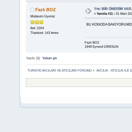
Ynt: BİR ÖNERİM VAR
Fazlı BOZ
«
Yanıtla #11 :
01 Mart 202
Müdavim Üyemiz
BU KONODA BAKIYORUMDA 
İleti: 2204
Thanked: 143 times
Fazlı BOZ
1949 Eynesil GİRESUN
Sayfa: [
1
]
Yukarı git
TURKIYE AVCILARI VE ATICILARI FORUMU
»
AVCILIK - ATICILIK İ