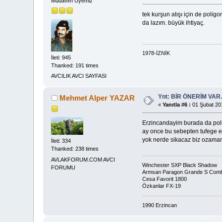
Müdavim Üyemiz
tek kurşun atışı için de polig
da lazım. büyük ihtiyaç.
1978-İZNİK
İleti: 945
Thanked: 191 times
AVCILIK AVCI SAYFASI
Ynt: BİR ÖNERİM VAR
Mehmet Alper YAZAR
«
Yanıtla #6 :
01 Şubat 201
Erzincandayim burada da polig
ay once bu sebepten tufege el
yok nerde sikacaz biz ozama
İleti: 334
Thanked: 238 times
AVLAKFORUM.COM AVCI
Winchester SXP Black Shadow
FORUMU
Armsan Paragon Grande S Com
Cesa Favorit 1800
Özkanlar FX-19
1990 Erzincan