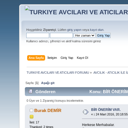
Hoşgeldiniz
Ziyaretçi
. Lütfen
giriş yapın
veya
kayıt olun
.
Kullanıcı adınızı, şifrenizi ve aktif kalma süresini giriniz
Ana Sayfa
İletişim
Giriş Yap
Kayıt Ol
TURKIYE AVCILARI VE ATICILARI FORUMU
»
AVCILIK - ATICILIK İ
Sayfa: [
1
]
Aşağı git
Gönderen
Konu: BİR ÖNERİM 
0 Üye ve 1 Ziyaretçi konuyu incelemekte.
BİR ÖNERİM VAR.
Burak DEMİR
«
:
24 Mart 2016, 20:18:55
İleti: 17
Herkese Merhabalar.
Thanked: 2 times