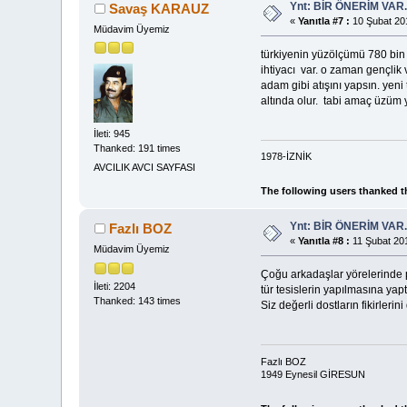
Ynt: BİR ÖNERİM VAR
Savaş KARAUZ
«
Yanıtla #7 :
10 Şubat 201
Müdavim Üyemiz
türkiyenin yüzölçümü 780 bin 
ihtiyacı var. o zaman gençlik 
adam gibi atışını yapsın. yeni 
altında olur. tabi amaç üzüm
İleti: 945
Thanked: 191 times
1978-İZNİK
AVCILIK AVCI SAYFASI
The following users thanked t
Ynt: BİR ÖNERİM VAR
Fazlı BOZ
«
Yanıtla #8 :
11 Şubat 201
Müdavim Üyemiz
Çoğu arkadaşlar yörelerinde p
İleti: 2204
tür tesislerin yapılmasına yapt
Thanked: 143 times
Siz değerli dostların fikirler
Fazlı BOZ
1949 Eynesil GİRESUN