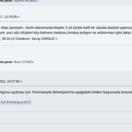
his post:
Ayberk ARABACI
.
7, 12:33:59 »
lüp üyesiyim.. bizim alanımızda klüpler 2 yıl içinde belli bir sayıda faaliyet yapmazsa 
um. avcı atıcı klüpleri köy kahvesi modunu bırakıp poligon ve antrenman işini takip 
7, 08:34:12 Gönderen: Savaş KARAUZ
»
his post:
İlhan GÜNEN
.
021, 15:07:56 »
ligonu açılması için Yenimahalle Belediyesi'ne aşağıdaki linkten başvuruda bulunabil
.bel.tr/web/guest/15