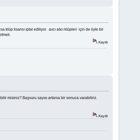
klüp lisansı iptal ediliyor. avcı atıcı klüpleri için de öyle bir
etmeli.
Kayıtlı
ir misiniz? Başvuru sayısı artarsa bir sonuca varabiliriz.
Kayıtlı