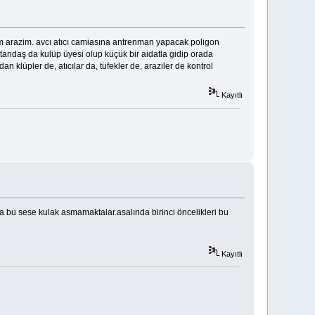
nim arazim. avcı atıcı camiasına antrenman yapacak poligon
vatandaş da kulüp üyesi olup küçük bir aidatla gidip orada
an klüpler de, atıcılar da, tüfekler de, araziler de kontrol
Kayıtlı
a bu sese kulak asmamaktalar.asalında birinci öncelikleri bu
Kayıtlı