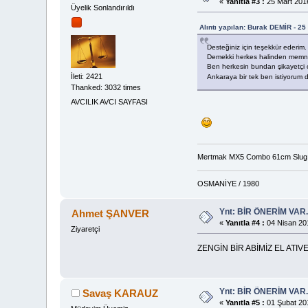
«
Yanıtla #3 :
25 Mart 2016
Üyelik Sonlandırıldı
Alıntı yapılan: Burak DEMİR - 25
Desteğiniz için teşekkür ederim.
Demekki herkes halinden memn
Ben herkesin bundan şikayetçi
İleti: 2421
Ankaraya bir tek ben istiyorum 
Thanked: 3032 times
AVCILIK AVCI SAYFASI
Mertmak MX5 Combo 61cm Slug 
OSMANİYE / 1980
Ynt: BİR ÖNERİM VAR
Ahmet ŞANVER
«
Yanıtla #4 :
04 Nisan 201
Ziyaretçi
ZENGİN BİR ABİMİZ EL ATI
Ynt: BİR ÖNERİM VAR
Savaş KARAUZ
«
Yanıtla #5 :
01 Şubat 201