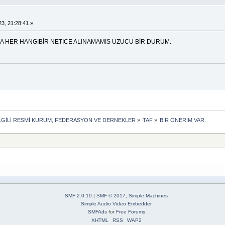
.
3, 21:28:41 »
HER HANGIBİR NETICE ALINAMAMIS UZUCU BİR DURUM.
LE İLGİLİ RESMİ KURUM, FEDERASYON VE DERNEKLER
»
TAF
»
BİR ÖNERİM VAR.
SMF 2.0.19
|
SMF © 2017
,
Simple Machines
Simple Audio Video Embedder
SMFAds
for
Free Forums
XHTML
RSS
WAP2