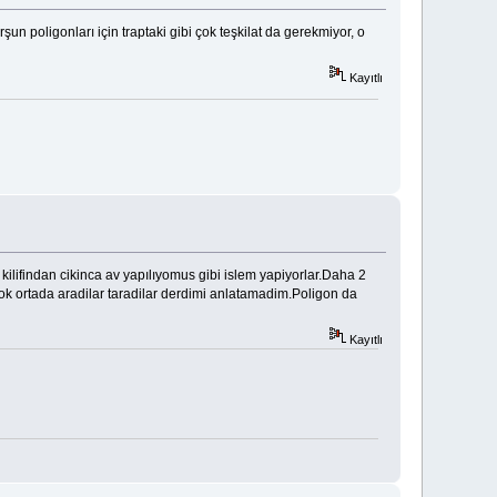
un poligonları için traptaki gibi çok teşkilat da gerekmiyor, o
Kayıtlı
ilifindan cikinca av yapılıyomus gibi islem yapiyorlar.Daha 2
ok ortada aradilar taradilar derdimi anlatamadim.Poligon da
Kayıtlı