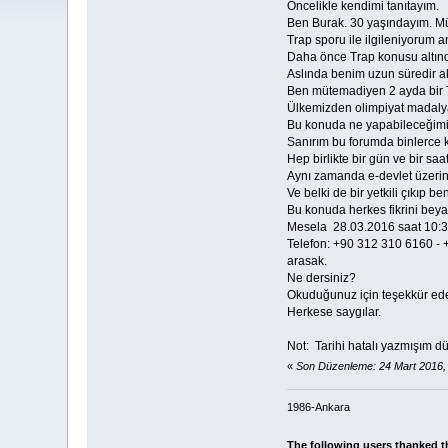
Öncelikle kendimi tanıtayım.
Ben Burak. 30 yaşındayım. M
Trap sporu ile ilgileniyorum
Daha önce Trap konusu altınd
Aslında benim uzun süredir ak
Ben mütemadiyen 2 ayda bir T
Ülkemizden olimpiyat madalyal
Bu konuda ne yapabileceğimi dü
Sanırım bu forumda binlerce ki
Hep birlikte bir gün ve bir sa
Aynı zamanda e-devlet üzerind
Ve belki de bir yetkili çı
Bu konuda herkes fikrini beya
Mesela 28.03.2016 saat 10:30
Telefon: +90 312 310 6160 -
arasak.
Ne dersiniz?
Okuduğunuz için teşekkür ed
Herkese saygılar.
Not: Tarihi hatalı yazmışım dü
«
Son Düzenleme: 24 Mart 2016,
1986-Ankara
The following users thanked t