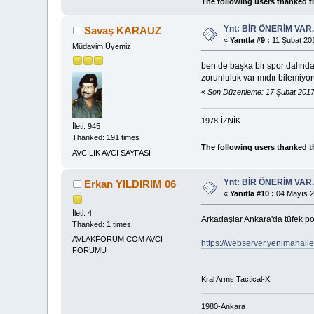
The following users thanked t
Ynt: BİR ÖNERİM VAR
Savaş KARAUZ
«
Yanıtla #9 :
11 Şubat 201
Müdavim Üyemiz
ben de başka bir spor dalında k
zorunluluk var mıdır bilemiyor
«
Son Düzenleme: 17 Şubat 201
1978-İZNİK
İleti: 945
Thanked: 191 times
The following users thanked t
AVCILIK AVCI SAYFASI
Ynt: BİR ÖNERİM VAR
Erkan YILDIRIM 06
«
Yanıtla #10 :
04 Mayıs 2
İleti: 4
Arkadaşlar Ankara'da tüfek po
Thanked: 1 times
AVLAKFORUM.COM AVCI
https://webserver.yenimahalle
FORUMU
Kral Arms Tactical-X
1980-Ankara