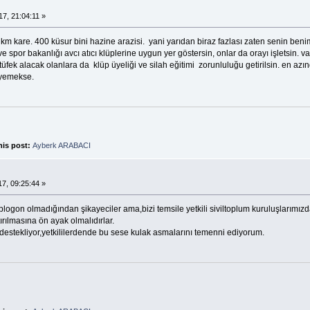
.
7, 21:04:11 »
km kare. 400 küsur bini hazine arazisi. yani yarıdan biraz fazlası zaten senin be
ve spor bakanlığı avcı atıcı klüplerine uygun yer göstersin, onlar da orayı işletsin. 
tüfek alacak olanlara da klüp üyeliği ve silah eğitimi zorunluluğu getirilsin. en azınd
 yemekse.
his post:
Ayberk ARABACI
.
7, 09:25:44 »
logon olmadığından şikayeciler ama,bizi temsile yetkili siviltoplum kuruluşlarımızd
ırılmasına ön ayak olmalıdırlar.
ini destekliyor,yetkililerdende bu sese kulak asmalarını temenni ediyorum.