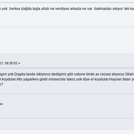
on yok. herkes dağda taşta allah ne verdiyse arkada ne var bakmadan sıkıyor. tek kurş
.
7, 09:26:52 »
on yok.Dagda tasda sikiyoruz dediginiz gibi ustune birde av cezasi aliyoruz.Silah k
 koydular.Atis yaparken geldi ormancilar takoz yok diye el koydular.Hayvan falan y
n?
bo