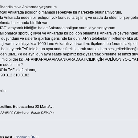
ühendisim ve Ankarada yaşıyorum.
 ancak Ankarada poligon olmaması sebebiyle bir harekette bulunamıyorum.
a Ankarada neden bir poligon yok konusu tartışılmış ve orada da elden birşey gel
lımda bu konuda bir fikir var.
AF'ı arayarak bildiğim halde Ankarada poligon varmı diye soruyorum.
ı onlarca sporcu çıkıyor ve Ankarada bir poligon olmaması Ankara ve çevresindeki y
şündüm ve sizlerle işbirliği içerisinde bir gün TAF'ın telefonlarını kitlemek fikri ak
şi vardır ve hiç yoksa 1000 tane Ankaralı ve civar il ve ilçelerde bu forumu takip ed
at belirleyerek TAF telefonun aynı anda sürekli olarak ararsak ben ses getirebilece
en BİMER'e de aynı gün aynı saatte hepimiz istek yazarsak birilerine sesimizi duyu
kıp benim gibi der ki: TAF ANKARADA AMA ANKARADA ATICILIK İÇİN POLİGON YOK
n edebilir mi?
'da TAF telefonlarını;
 +90 312 310 8182
erim.
zelttim. Bu pazartesi 03 Mart Ayı.
 22:08:00 Gönderen: Burak DEMİR
»
his post:
Cihangir GÜNEL