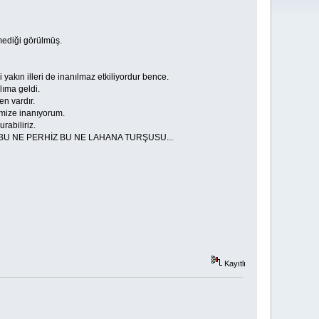
mediği görülmüş.
akın illeri de inanılmaz etkiliyordur bence.
lıma geldi.
en vardır.
ğimize inanıyorum.
rabiliriz.
. YA BU NE PERHİZ BU NE LAHANA TURŞUSU...
Kayıtlı