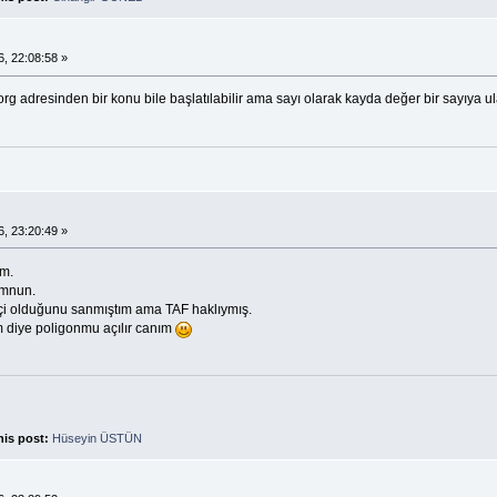
.
, 22:08:58 »
g adresinden bir konu bile başlatılabilir ama sayı olarak kayda değer bir sayıya u
.
, 23:20:49 »
im.
emnun.
çi olduğunu sanmıştım ama TAF haklıymış.
m diye poligonmu açılır canım
his post:
Hüseyin ÜSTÜN
.