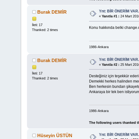
Ynt: BİR ÖNERİM VAR
Burak DEMİR
«
Yanıtla #1 :
24 Mart 2016
İleti: 17
Konu hakkında belki change.or
Thanked: 2 times
1986-Ankara
Ynt: BİR ÖNERİM VAR
Burak DEMİR
«
Yanıtla #2 :
25 Mart 2016
İleti: 17
Desteğiniz için teşekkür eder
Thanked: 2 times
Demekki herkes halinden m
Ben herkesin bundan şikayet
Ankaraya bir tek ben istiyoru
1986-Ankara
The following users thanked t
Ynt: BİR ÖNERİM VAR
Hüseyin ÜSTÜN