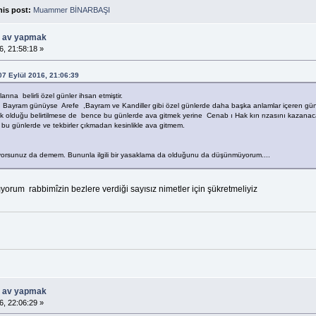
his post:
Muammer BİNARBAŞI
ü av yapmak
6, 21:58:18 »
07 Eylül 2016, 21:06:39
na belirli özel günler ihsan etmiştir.
n Bayram günüyse Arefe ,Bayram ve Kandiller gibi özel günlerde daha başka anlamlar içeren günl
k olduğu belirtilmese de bence bu günlerde ava gitmek yerine Cenab ı Hak kın rızasını kazanaca
 bu günlerde ve tekbirler çıkmadan kesinlikle ava gitmem.
iyorsunuz da demem. Bununla ilgili bir yasaklama da olduğunu da düşünmüyorum....
yorum rabbimîzin bezlere verdiği sayısız nimetler için şükretmeliyiz
ü av yapmak
6, 22:06:29 »