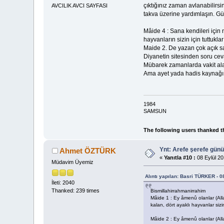
çıktığınız zaman avlanabilirs
AVCILIK AVCI SAYFASI
takva üzerine yardımlaşın. Gün
Mâide 4 : Sana kendileri için ne
hayvanların sizin için tuttukla
Maide 2. De yazan çok açık sa
Diyanetin sitesinden soru ceva
Mübarek zamanlarda vakit ala
Ama ayet yada hadis kaynağı 
1984
SAMSUN
The following users thanked t
Ynt: Arefe şerefe gün
Ahmet ÖZTÜRK
«
Yanıtla #10 :
08 Eylül 20
Müdavim Üyemiz
Alıntı yapılan: Basri TÜRKER - 0
İleti: 2040
Thanked: 239 times
Bismillahirrahmanirrahim
Mâide 1 : Ey âmenû olanlar (Alla
kalan, dört ayaklı hayvanlar sizi
Mâide 2 : Ey âmenû olanlar (Alla