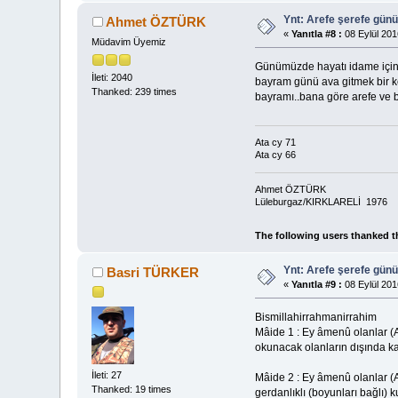
Ynt: Arefe şerefe gün
Ahmet ÖZTÜRK
«
Yanıtla #8 :
08 Eylül 201
Müdavim Üyemiz
Günümüzde hayatı idame için g
İleti: 2040
bayram günü ava gitmek bir k
Thanked: 239 times
bayramı..bana göre arefe ve ba
Ata cy 71
Ata cy 66
Ahmet ÖZTÜRK
Lüleburgaz/KIRKLARELİ 1976
The following users thanked t
Ynt: Arefe şerefe gün
Basri TÜRKER
«
Yanıtla #9 :
08 Eylül 201
Bismillahirrahmanirrahim
Mâide 1 : Ey âmenû olanlar (Al
okunacak olanların dışında kal
İleti: 27
Mâide 2 : Ey âmenû olanlar (Al
Thanked: 19 times
gerdanlıklı (boyunları bağlı) 