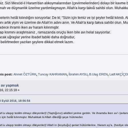
iniz. Sizi Mescid-il Haram'dan alıkoymalarından (çevirmelerinden) dolayı bir kavme b
ah ve düşmanlık üzerine yardımlaşmayın. Allah'a karşı takvâ sahibi olun. Muhakkak k
lerin helâl kılındığını soruyorlar. De ki; “Sizin için temiz ve iyi şeyler helâl kılındı. A
rını artık yiyin ve üzerine de Allah'ın adını anın. Ve Allah'a karşı takva sahibi olun.
dece ihramlı iken av haram kılınmıştır.
p kısmını araştırısanız , ramazanda oruçlu iken bile avı helal sayıyorlar.
cak uğraşlar yerine ibadet tabiki daha doğrudur,
belirtmeden yazılan şeylere dikkat etmek lazım.
his post:
Ahmet ÖZTÜRK
,
Tuncay KAHRAMAN
,
İbrahim AYSU
,
B.Ulaş EREN
,
Latif AKÇİÇE
ü av yapmak
16, 22:15:18 »
8 Eylül 2016, 18:56:54
h'a ulaşıp teslim olmayı dileyenler)! (Yaptığınız) akidleri yerine getirin. Ve ihramda iken av'ı (a
n için helâl kılınmıştır. Muhakkak ki Allah dilediği şeye hükmeder.
h'a ulaşıp teslim olmayı dileyenler)! Allah'ın (koyduğu) şeriat hükümlerine, Haram ay'a, (hediye ola