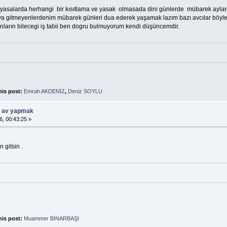
asalarda herhangi bir kısıtlama ve yasak olmasada dini günlerde mübarek aylar
 gitmeyenlerdenim mübarek günleri dua ederek yaşamak lazım bazı avcılar böyle g
nların bilecegi iş tabii ben dogru bulmuyorum kendi düşüncemdir.
his post:
Emrah AKDENİZ
,
Deniz SOYLU
ü av yapmak
6, 00:43:25 »
 gitsin .
his post:
Muammer BİNARBAŞI