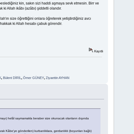
eslediğiniz kin, sakın sizi haddi aşmaya sevk etmesin. Birr ve
i Allah ikâbı (azâbı) şiddetli olandır.
llah'ın size öğrettiğini onlara öğreterek yetiştirdiğiniz avcı
 Muhakkak ki Allah hesabı çabuk görendir.
Kayıtlı
K
,
Bülent DİRİL
,
Ömer GÜNEY
,
Ziyaettin AYHAN
vlanmayı) helâl saymamakla beraber size okunacak olanların dışında
rak Kâbe'ye gönderilen) kurbanlıklara, gerdanlıklı (boyunları bağlı)