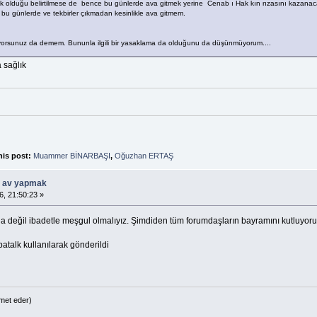
k olduğu belirtilmese de bence bu günlerde ava gitmek yerine Cenab ı Hak kın rızasını kazanaca
 bu günlerde ve tekbirler çıkmadan kesinlikle ava gitmem.
iyorsunuz da demem. Bununla ilgili bir yasaklama da olduğunu da düşünmüyorum....
a sağlık
his post:
Muammer BİNARBAŞI
,
Oğuzhan ERTAŞ
ü av yapmak
6, 21:50:23 »
bla değil ibadetle meşgul olmalıyız. Şimdiden tüm forumdaşların bayramını kutluyor
talk kullanılarak gönderildi
met eder)