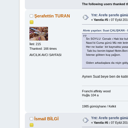
The following users thanked t
Ynt: Arefe şerefe gün
Şerafettin TURAN
«
Yanıtla #5 :
07 Eylül 201
Alıntı yapılan: Suat ÇALIŞKAN - 
Sn SOYLU Cenab ı Hak biz kulları
Nasıl ki Cuma günü Mü min leri
İleti: 215
Her ne kadar bir kaynakta yasa
Thanked: 166 times
Tabi bu benim kişisel fikrim.Ben
AVCILIK AVCI SAYFASI
İsterse gökten kuş yağsın.
Giden arkadaşlara da niçin gid
Aynen Suat beye ben de katılı
Franchi affinity wood
Huğlu 104 a
1985 gümüşhane / Kelkit
Ynt: Arefe şerefe gün
İsmail BİLGİ
«
Yanıtla #6 :
07 Eylül 201