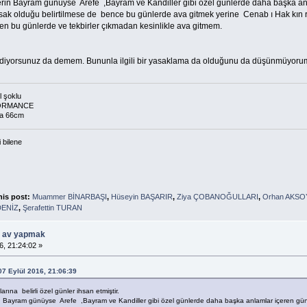
rin Bayram günüyse Arefe ,Bayram ve Kandiller gibi özel günlerde daha başka anl
sak olduğu belirtilmese de bence bu günlerde ava gitmek yerine Cenab ı Hak kın r
Ben bu günlerde ve tekbirler çıkmadan kesinlikle ava gitmem.
idiyorsunuz da demem. Bununla ilgili bir yasaklama da olduğunu da düşünmüyorum.
 şoklu
ORMANCE
a 66cm
i bilene
his post:
Muammer BİNARBAŞI
,
Hüseyin BAŞARIR
,
Ziya ÇOBANOĞULLARI
,
Orhan AKSO
DENİZ
,
Şerafettin TURAN
ü av yapmak
6, 21:24:02 »
07 Eylül 2016, 21:06:39
na belirli özel günler ihsan etmiştir.
n Bayram günüyse Arefe ,Bayram ve Kandiller gibi özel günlerde daha başka anlamlar içeren günl