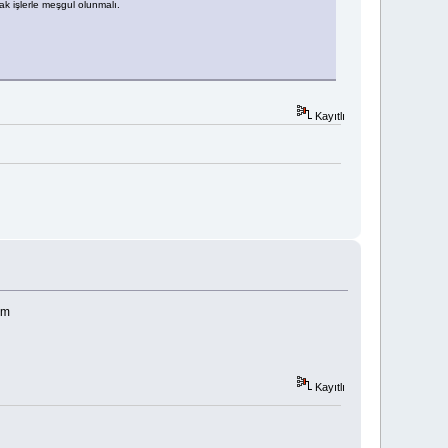
k işlerle meşgul olunmalı.
Kayıtlı
um
Kayıtlı