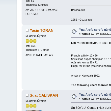
İleti: 81
Thanked: 33 times
Beretta 303
AVLAKFORUM.COM AVCI
FORUMU
1982 - Gaziantep
Ynt: Arefe şerefe gün
Yasin TORAN
«
Yanıtla #1 :
07 Eylül 201
Müdavim Üyemiz
Dini yanını bilmiyorum fakat
İleti: 655
Thanked: 579 times
AVCILIK AVCI SAYFASI
Franchi affinity 12 / 66
Sarsılmaz super champion 12 / 7
Atüs tek kırma 36 / 71
Huglu tek kırma (stetienne namlu 
Antalya- Konyaaltı 1992
The following users thanked t
Ynt: Arefe şerefe gün
Suat ÇALIŞKAN
«
Yanıtla #2 :
07 Eylül 201
Müdavim Üyemiz
Sn SOYLU Cenab ı Hak biz kull