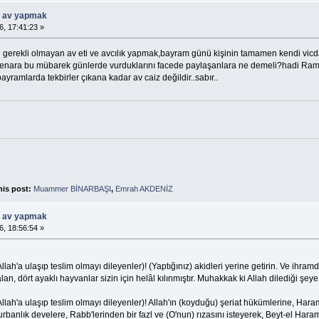
ü av yapmak
6, 17:41:23 »
erekli olmayan av eti ve avcılık yapmak,bayram günü kişinin tamamen kendi vicdanı
enara bu mübarek günlerde vurduklarını facede paylaşanlara ne demeli?hadi Ramaz
yramlarda tekbirler çıkana kadar av caiz değildir..sabır..
his post:
Muammer BİNARBAŞI
,
Emrah AKDENİZ
ü av yapmak
6, 18:56:54 »
lah'a ulaşıp teslim olmayı dileyenler)! (Yaptığınız) akidleri yerine getirin. Ve ihr
an, dört ayaklı hayvanlar sizin için helâl kılınmıştır. Muhakkak ki Allah dilediği şe
lah'a ulaşıp teslim olmayı dileyenler)! Allah'ın (koyduğu) şeriat hükümlerine, Hara
kurbanlık develere, Rabb'lerinden bir fazl ve (O'nun) rızasını isteyerek, Beyt-el Ha