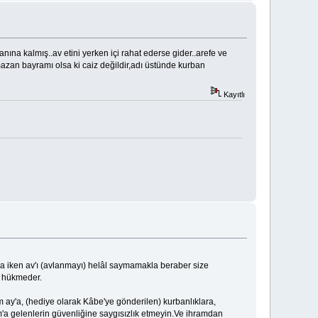
na kalmış..av etini yerken içi rahat ederse gider..arefe ve
an bayramı olsa ki caiz değildir,adı üstünde kurban
Kayıtlı
amda iken av'ı (avlanmayı) helâl saymamakla beraber size
ye hükmeder.
m ay'a, (hediye olarak Kâbe'ye gönderilen) kurbanlıklara,
ram'a gelenlerin güvenliğine saygısızlık etmeyin.Ve ihramdan