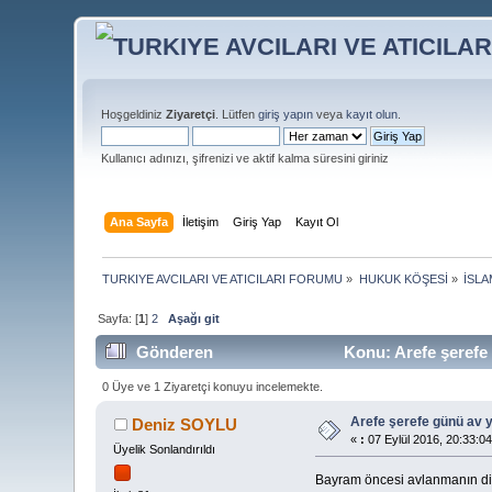
Hoşgeldiniz
Ziyaretçi
. Lütfen
giriş yapın
veya
kayıt olun
.
Kullanıcı adınızı, şifrenizi ve aktif kalma süresini giriniz
Ana Sayfa
İletişim
Giriş Yap
Kayıt Ol
TURKIYE AVCILARI VE ATICILARI FORUMU
»
HUKUK KÖŞESİ
»
İSLA
Sayfa: [
1
]
2
Aşağı git
Gönderen
Konu: Arefe şerefe
0 Üye ve 1 Ziyaretçi konuyu incelemekte.
Arefe şerefe günü av
Deniz SOYLU
«
:
07 Eylül 2016, 20:33:04
Üyelik Sonlandırıldı
Bayram öncesi avlanmanın din