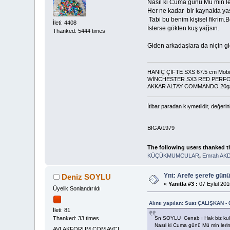
Nasıl ki Cuma günü Mü min le
Her ne kadar bir kaynakta ya
Tabi bu benim kişisel fikrim.
İleti: 4408
İsterse gökten kuş yağsın.
Thanked: 5444 times
Giden arkadaşlara da niçin g
HANİÇ ÇİFTE SXS 67.5 cm Mobil
WİNCHESTER SX3 RED PERF
AKKAR ALTAY COMMANDO 20g
İtibar paradan kıymetlidir, değerin
BİGA/1979
The following users thanked t
KÜÇÜKMUMCULAR
,
Emrah AK
Ynt: Arefe şerefe gün
Deniz SOYLU
«
Yanıtla #3 :
07 Eylül 201
Üyelik Sonlandırıldı
Alıntı yapılan: Suat ÇALIŞKAN - 
İleti: 81
Sn SOYLU Cenab ı Hak biz kulları
Thanked: 33 times
Nasıl ki Cuma günü Mü min leri
AVLAKFORUM.COM AVCI