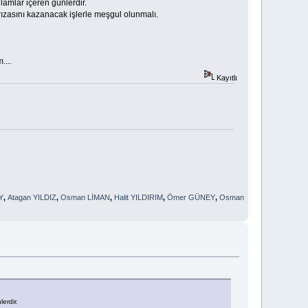
amlar içeren günlerdir.
ızasını kazanacak işlerle meşgul olunmalı.
...
Kayıtlı
Y
,
Atagan YILDIZ
,
Osman LİMAN
,
Halit YILDIRIM
,
Ömer GÜNEY
,
Osman
erdir.