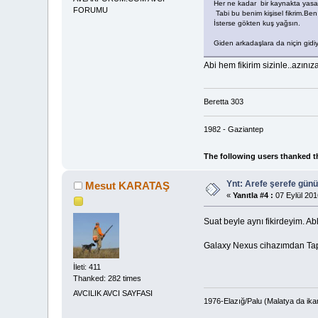
Her ne kadar bir kaynakta yasa
FORUMU
Tabi bu benim kişisel fikrim.Ben
İsterse gökten kuş yağsın.
Giden arkadaşlara da niçin gid
Abi hem fikirim sizinle..azınız
Beretta 303
1982 - Gaziantep
The following users thanked t
Ynt: Arefe şerefe gün
Mesut KARATAŞ
«
Yanıtla #4 :
07 Eylül 201
Suat beyle aynı fikirdeyim. A
Galaxy Nexus cihazımdan Tapa
İleti: 411
Thanked: 282 times
AVCILIK AVCI SAYFASI
1976-Elazığ/Palu (Malatya da ika