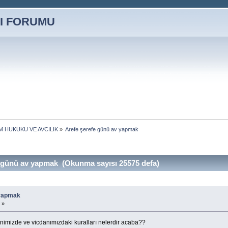
M HUKUKU VE AVCILIK
»
Arefe şerefe günü av yapmak
 günü av yapmak (Okunma sayısı 25575 defa)
 yapmak
 »
imizde ve vicdanımızdaki kuralları nelerdir acaba??