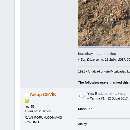
free ebay image hosting
«
Son Düzenleme: 12 Şubat 2017, 2
1991 - Antalya/korkuteli/kızılcadag k
The following users thanked this
Ynt: Buda benim akbaş
Yakup ÇEVİK
«
Yanıtla #1 :
12 Şubat 2017, 
İleti: 56
Maşallah
Thanked: 28 times
AVLAKFORUM.COM AVCI
FORUMU
Ata cy