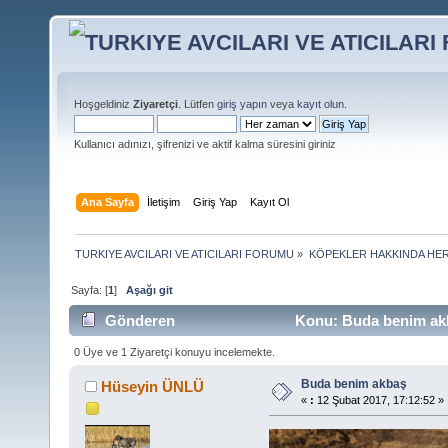
Hoşgeldiniz
Ziyaretçi
. Lütfen
giriş yapın
veya
kayıt olun
.
Kullanıcı adınızı, şifrenizi ve aktif kalma süresini giriniz
Ana Sayfa
İletişim
Giriş Yap
Kayıt Ol
TURKIYE AVCILARI VE ATICILARI FORUMU
»
KÖPEKLER HAKKINDA HER
Sayfa: [
1
]
Aşağı git
Gönderen
Konu: Buda benim akb
0 Üye ve 1 Ziyaretçi konuyu incelemekte.
Buda benim akbaş
Hüseyin ÜNLÜ
«
:
12 Şubat 2017, 17:12:52 »