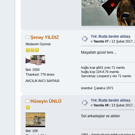
Ynt: Buda benim akbaş
Şenay YILDIZ
«
Yanıtla #7 :
12 Şubat 2017, 
Müdavim Üyemiz
Maşallah güzel lere....
huğlu kop g601 yoto 71 namlu
İleti: 1500
huğlu kop 104 A 76 mamlu
Thanked: 776 times
Sarsılmaz Leopard y oto 71 namlu
AVCILIK AVCI SAYFASI
istanbul Çatalc
Ynt: Buda benim akbaş
Hüseyin ÜNLÜ
«
Yanıtla #8 :
13 Şubat 2017, 
Sol arkadaşlar ve abiler
İleti: 109
1991 - Antalya/korkuteli/kızılcadag k