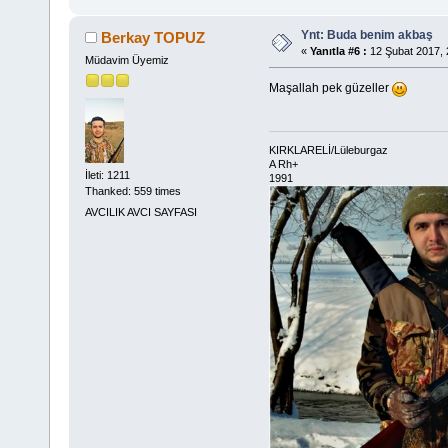
Ynt: Buda benim akbaş
Berkay TOPUZ
«
Yanıtla #6 :
12 Şubat 2017, 
Müdavim Üyemiz
Maşallah pek güzeller
KIRKLARELİ/Lüleburgaz
A Rh+
İleti: 1211
1991
Thanked: 559 times
AVCILIK AVCI SAYFASI