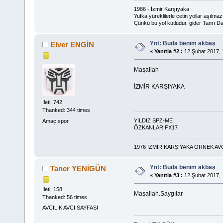
1986 - İzmir Karşıyaka
Yufka yüreklilerle çetin yollar aşılmaz
Çünkü bu yol kutludur, gider Tanrı D
Ynt: Buda benim akbaş
Elver ENGİN
«
Yanıtla #2 :
12 Şubat 2017, 
Maşallah
İZMİR KARŞIYAKA
İleti: 742
Thanked: 344 times
YILDIZ SPZ-ME
Amaç spor
ÖZKANLAR FX17
1976 İZMİR KARŞIYAKA ÖRNEK A
Ynt: Buda benim akbaş
Taner YENİGÜN
«
Yanıtla #3 :
12 Şubat 2017, 
İleti: 158
Maşallah.Saygılar
Thanked: 56 times
AVCILIK AVCI SAYFASI