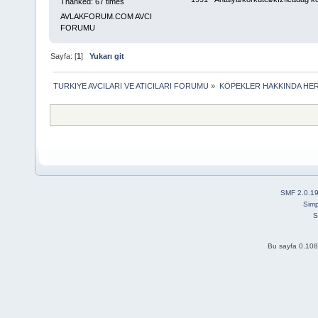
Thanked: 67 times
AVLAKFORUM.COM AVCI
FORUMU
Sayfa: [
1
]
Yukarı git
TURKIYE AVCILARI VE ATICILARI FORUMU
»
KÖPEKLER HAKKINDA HER
SMF 2.0.1
Simp
S
Bu sayfa 0.108 