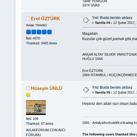
Taner YENİGÜN
1974 SİVAS
Ynt: Buda benim akbaş
Erol ÖZTÜRK
«
Yanıtla #4 :
12 Şubat 2017, 
Avlak Yönetici
Maşallah.
İleti: 4370
Kuzular çok güzel,pamuk gibi,maşa
Thanked: 3483 times
AKKAR ALTAY SİLVER YARIOTOMA
HUĞLU 104A
Erol ÖZTÜRK
1969 İSTANBUL / KÜÇÜKÇEKMECE 
Ynt: Buda benim akbaş
Hüseyin ÜNLÜ
«
Yanıtla #5 :
12 Şubat 2017, 
Hepiniz den allah razı olsun bab
İleti: 109
1991 - Antalya/korkuteli/kızılcadag k
Thanked: 67 times
AVLAKFORUM.COM AVCI
The following users thanked this
FORUMU