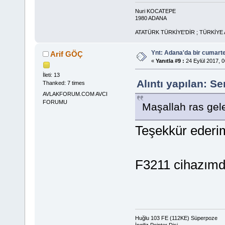
Nuri KOCATEPE
1980 ADANA
ATATÜRK TÜRKİYE'DİR ; TÜRKİYE
Ynt: Adana'da bir cumart
Arif GÖÇ
«
Yanıtla #9 :
24 Eylül 2017, 0
İleti: 13
Alıntı yapılan: S
Thanked: 7 times
AVLAKFORUM.COM AVCI
FORUMU
Maşallah ras gel
Teşekkür ederi
F3211 cihazımda
Huğlu 103 FE (112KE) Süperpoze