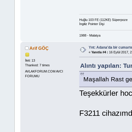
Huğlu 103 FE (112KE) Süperpoze
İngiliz Pointer Dişi
1988 - Malatya
Ynt: Adana'da bir cumart
Arif GÖÇ
«
Yanıtla #4 :
16 Eylül 2017, 2
İleti: 13
Alıntı yapılan: 
Thanked: 7 times
AVLAKFORUM.COM AVCI
FORUMU
Maşallah Rast ge
Teşekkürler ho
F3211 cihazımda