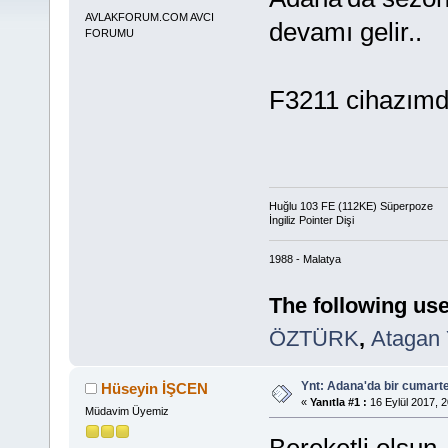
AVLAKFORUM.COM AVCI
devamı gelir..
FORUMU
F3211 cihazımda
Huğlu 103 FE (112KE) Süperpoze
İngiliz Pointer Dişi
1988 - Malatya
The following use
ÖZTÜRK
,
Atagan 
Ynt: Adana'da bir cumart
Hüseyin İŞCEN
«
Yanıtla #1 :
16 Eylül 2017, 2
Müdavim Üyemiz
Bereketli olsun