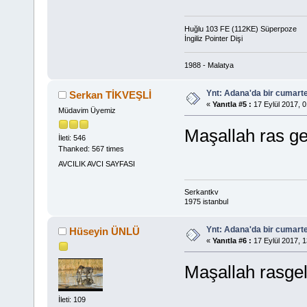
Huğlu 103 FE (112KE) Süperpoze
İngiliz Pointer Dişi
1988 - Malatya
Ynt: Adana'da bir cumart
Serkan TİKVEŞLİ
«
Yanıtla #5 :
17 Eylül 2017, 0
Müdavim Üyemiz
Maşallah ras ge
İleti: 546
Thanked: 567 times
AVCILIK AVCI SAYFASI
Serkantkv
1975 istanbul
Ynt: Adana'da bir cumart
Hüseyin ÜNLÜ
«
Yanıtla #6 :
17 Eylül 2017, 1
Maşallah rasge
İleti: 109