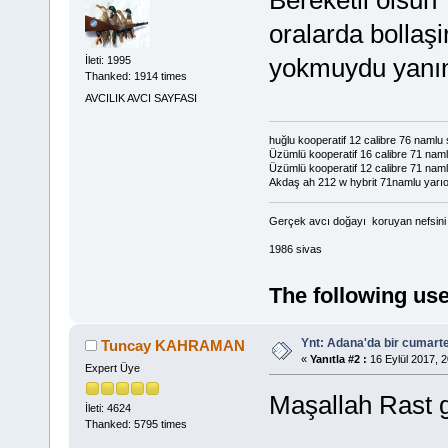
oralarda bollaşi
yokmuydu yanın
İleti: 1995
Thanked: 1914 times
AVCILIK AVCI SAYFASI
huğlu kooperatif 12 calibre 76 namlu
Üzümlü kooperatif 16 calibre 71 namlu
Üzümlü kooperatif 12 calibre 71 nam
Akdaş ah 212 w hybrit 71namlu yarı
Gerçek avcı doğayı koruyan nefsini d
1986 sivas
The following use
Ynt: Adana'da bir cumart
Tuncay KAHRAMAN
«
Yanıtla #2 :
16 Eylül 2017, 2
Expert Üye
Maşallah Rast g
İleti: 4624
Thanked: 5795 times