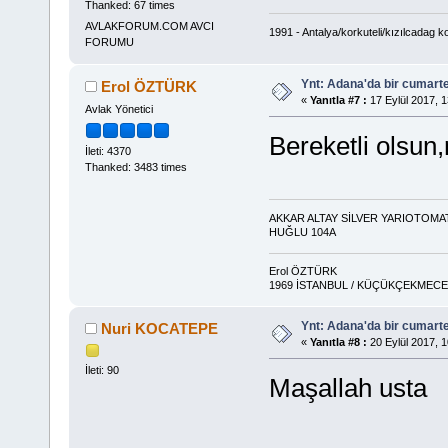
Thanked: 67 times
AVLAKFORUM.COM AVCI
1991 - Antalya/korkuteli/kızılcadag k
FORUMU
Ynt: Adana'da bir cumart
Erol ÖZTÜRK
«
Yanıtla #7 :
17 Eylül 2017, 1
Avlak Yönetici
Bereketli olsun,
İleti: 4370
Thanked: 3483 times
AKKAR ALTAY SİLVER YARIOTOMA
HUĞLU 104A
Erol ÖZTÜRK
1969 İSTANBUL / KÜÇÜKÇEKMECE 
Ynt: Adana'da bir cumart
Nuri KOCATEPE
«
Yanıtla #8 :
20 Eylül 2017, 1
İleti: 90
Maşallah usta