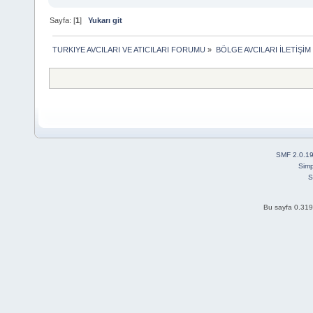
Sayfa: [
1
]
Yukarı git
TURKIYE AVCILARI VE ATICILARI FORUMU
»
BÖLGE AVCILARI İLETİŞİ
SMF 2.0.1
Simp
S
Bu sayfa 0.319 