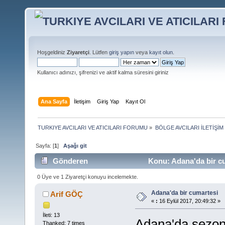
Hoşgeldiniz
Ziyaretçi
. Lütfen
giriş yapın
veya
kayıt olun
.
Kullanıcı adınızı, şifrenizi ve aktif kalma süresini giriniz
Ana Sayfa
İletişim
Giriş Yap
Kayıt Ol
TURKIYE AVCILARI VE ATICILARI FORUMU
»
BÖLGE AVCILARI İLETİŞİ
Sayfa: [
1
]
Aşağı git
Gönderen
Konu: Adana'da bir cu
0 Üye ve 1 Ziyaretçi konuyu incelemekte.
Adana'da bir cumartesi
Arif GÖÇ
«
:
16 Eylül 2017, 20:49:32 »
İleti: 13
Adana'da sezon 
Thanked: 7 times