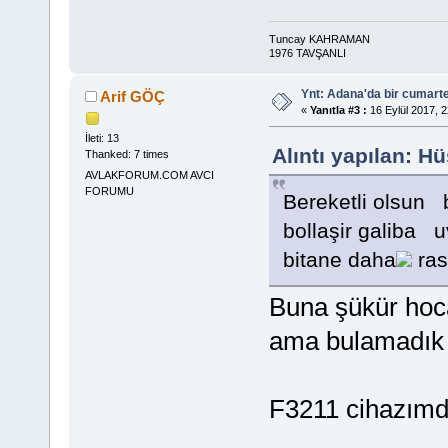
Tuncay KAHRAMAN
1976 TAVŞANLI
Ynt: Adana'da bir cumart
Arif GÖÇ
«
Yanıtla #3 :
16 Eylül 2017, 2
İleti: 13
Alıntı yapılan: H
Thanked: 7 times
AVLAKFORUM.COM AVCI
FORUMU
Bereketli olsun b
bollaşir galiba 
bitane daha
ras
Buna şükür hoca
ama bulamadı
F3211 cihazımda