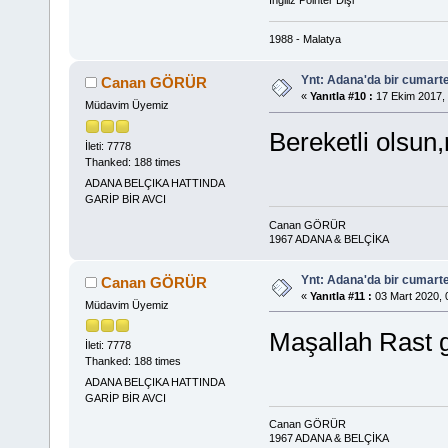
İngiliz Pointer Dişi
1988 - Malatya
Ynt: Adana'da bir cumart
Canan GÖRÜR
«
Yanıtla #10 :
17 Ekim 2017, 
Müdavim Üyemiz
Bereketli olsun,
İleti: 7778
Thanked: 188 times
ADANA BELÇIKA HATTINDA
GARİP BİR AVCI
Canan GÖRÜR
1967 ADANA & BELÇİKA
Ynt: Adana'da bir cumart
Canan GÖRÜR
«
Yanıtla #11 :
03 Mart 2020, 
Müdavim Üyemiz
Maşallah Rast 
İleti: 7778
Thanked: 188 times
ADANA BELÇIKA HATTINDA
GARİP BİR AVCI
Canan GÖRÜR
1967 ADANA & BELÇİKA