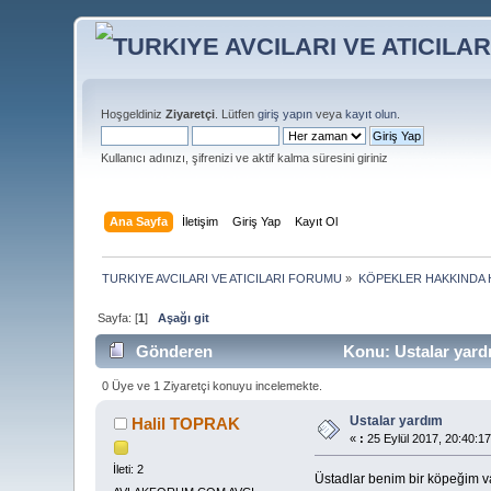
Hoşgeldiniz
Ziyaretçi
. Lütfen
giriş yapın
veya
kayıt olun
.
Kullanıcı adınızı, şifrenizi ve aktif kalma süresini giriniz
Ana Sayfa
İletişim
Giriş Yap
Kayıt Ol
TURKIYE AVCILARI VE ATICILARI FORUMU
»
KÖPEKLER HAKKINDA 
Sayfa: [
1
]
Aşağı git
Gönderen
Konu: Ustalar yard
0 Üye ve 1 Ziyaretçi konuyu incelemekte.
Ustalar yardım
Halil TOPRAK
«
:
25 Eylül 2017, 20:40:17
İleti: 2
Üstadlar benim bir köpeğim 