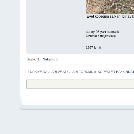
Evet köpeğim safkan bir av kö
ata cy 98 yarı otamatik
Üzümlü çifte(keklikli)
1997 İzmir
Sayfa: [
1
]
Yukarı git
TURKIYE AVCILARI VE ATICILARI FORUMU
»
KÖPEKLER HAKKINDA 