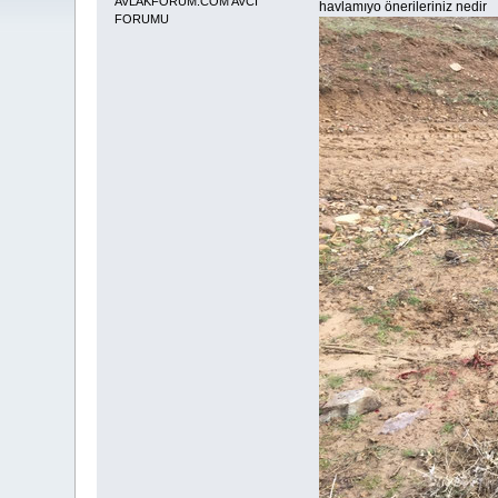
AVLAKFORUM.COM AVCI
havlamıyo önerileriniz nedir
FORUMU