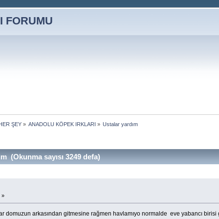
HER ŞEY
»
ANADOLU KÖPEK IRKLARI
»
Ustalar yardım
ım (Okunma sayısı 3249 defa)
 »
var domuzun arkasından gitmesine rağmen havlamıyo normalde eve yabancı biris