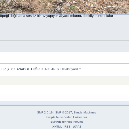
peği değil ama sessiz bir av yapıyor 😄yardımlarınızı bekliyorum ustalar
HER ŞEY
»
ANADOLU KÖPEK IRKLARI
»
Ustalar yardım
SMF 2.0.19
|
SMF © 2017
,
Simple Machines
Simple Audio Video Embedder
SMFAds
for
Free Forums
XHTML
RSS
WAP2