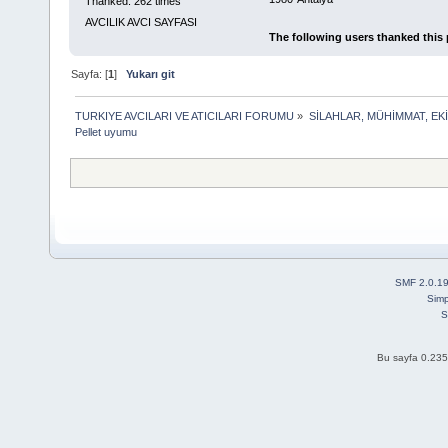
Thanked: 262 times
AVCILIK AVCI SAYFASI
The following users thanked this
Sayfa: [
1
]
Yukarı git
TURKIYE AVCILARI VE ATICILARI FORUMU
»
SİLAHLAR, MÜHİMMAT, EK
Pellet uyumu
SMF 2.0.1
Simp
S
Bu sayfa 0.235 