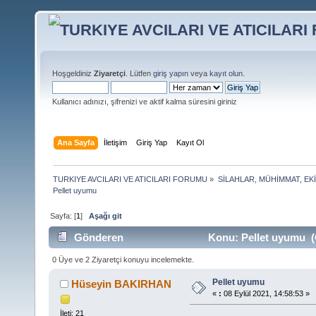
Hoşgeldiniz
Ziyaretçi
. Lütfen
giriş yapın
veya
kayıt olun
.
Kullanıcı adınızı, şifrenizi ve aktif kalma süresini giriniz
Ana Sayfa
İletişim
Giriş Yap
Kayıt Ol
TURKIYE AVCILARI VE ATICILARI FORUMU
»
SİLAHLAR, MÜHİMMAT, EK
Pellet uyumu
Sayfa: [
1
]
Aşağı git
Gönderen
Konu: Pellet uyumu (
0 Üye ve 2 Ziyaretçi konuyu incelemekte.
Pellet uyumu
Hüseyin BAKIRHAN
«
:
08 Eylül 2021, 14:58:53 »
İleti: 21