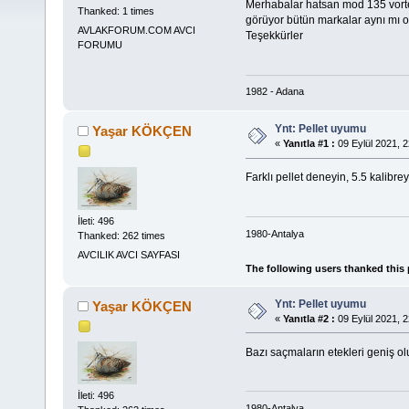
Merhabalar hatsan mod 135 vortex
Thanked: 1 times
görüyor bütün markalar aynı mı olu
AVLAKFORUM.COM AVCI
Teşekkürler
FORUMU
1982 - Adana
Ynt: Pellet uyumu
Yaşar KÖKÇEN
«
Yanıtla #1 :
09 Eylül 2021, 2
Farklı pellet deneyin, 5.5 kalibr
İleti: 496
1980-Antalya
Thanked: 262 times
AVCILIK AVCI SAYFASI
The following users thanked this
Ynt: Pellet uyumu
Yaşar KÖKÇEN
«
Yanıtla #2 :
09 Eylül 2021, 2
Bazı saçmaların etekleri geniş olu
İleti: 496
1980-Antalya